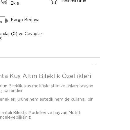
İndirimli Ürün
Ekle
Kargo Bedava
orular (0) ve Cevaplar
0)
ta Kuş Altın Bileklik Özellikleri
tın Bileklik, kuş motifiyle stilinize anlam taşıyan
ş kazandırır.
çenekleri, ürüne hem estetik hem de kullanışlı bir
rlantalı Bileklik Modelleri
ve
hayvan Motifli
nceleyebilirsiniz.