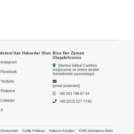
dstore'dan Haberdar Olun
Bize Her Zaman
Ulaşabilirsiniz
Instagram
İstanbul İstiklal Caddesi
mağazamız ve online destek
Facebook
hizmetimizle yanınızdayız.
Youtube
[email protected]
Pinterest
+90 543 798 67 44
Linkedin
+90 (212) 527 7740
X
Sözleşmeler
Gizlilik Politikası
Kullanım Koşulları
KVKK Aydınlatma Metni