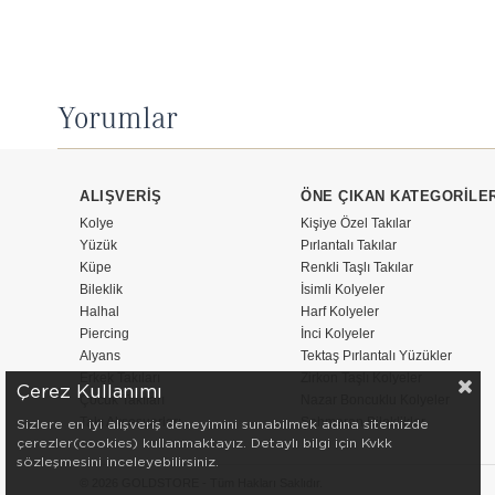
Yorumlar
ALIŞVERİŞ
ÖNE ÇIKAN KATEGORİLE
Kolye
Kişiye Özel Takılar
Yüzük
Pırlantalı Takılar
Küpe
Renkli Taşlı Takılar
Bileklik
İsimli Kolyeler
Halhal
Harf Kolyeler
Piercing
İnci Kolyeler
Alyans
Tektaş Pırlantalı Yüzükler
Erkek Takıları
Zirkon Taşlı Kolyeler
Çerez Kullanımı
Çocuk Takıları
Nazar Boncuklu Kolyeler
Takı Aksesuarları
Şahmeran Bileklikler
Sizlere en iyi alışveriş deneyimini sunabilmek adına sitemizde
çerezler(cookies) kullanmaktayız. Detaylı bilgi için Kvkk
sözleşmesini inceleyebilirsiniz.
© 2026 GOLDSTORE - Tüm Hakları Saklıdır.