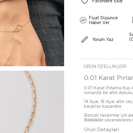
Favorilere Ekle
Fiyat Düşünce
Haber Ver
S
(
Yorum Yaz
ÜRÜN ÖZELLIKLERI
0.01 Karat Pırlan
0.01 Karat Pırlanta Kuş Al
romantik bir altın dokunu
14 Ayar, 18 Ayar altın se
karakter kazandırır.
Benzer tasarımlar için
pı
Bileklikler
seçeneklerini i
Ürün Detayları