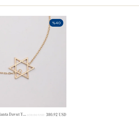
%40
0.01 Karat Pırlanta Davut Yıldızı Altın Bileklik
380.92 USD
634.86 USD