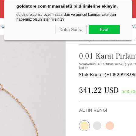
goldstore.com.tr masaüstü bildirimlerine ekleyin.
Ücretsiz Aynı Gün Kargo Fırsatı
goldstore.com.tr özel fırsatlardan ve güncel kampanyalardan
haberiniz olsun ister misiniz?
KOLYE
YÜZÜK
KÜPE
BİLEKLİK
RENKLİ TAŞLAR
PIRLANTA
Daha Sonra
Evet
Anasayfa
Tüm Takı Modelleri
0.01 Karat Pırlan
Sembolünüzü altının sıcaklığıyla taşı
katar.
Stok Kodu
(ET162991838
341.22 USD
568.70
ALTIN RENGI