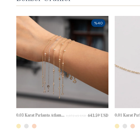
%40
0.03 Karat Pırlanta Atlamalı Sıvama Taşlı Altın Bileklik
643.59 USD
1,072.65 USD