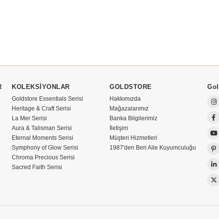
R
KOLEKSİYONLAR
GOLDSTORE
Gol
Goldstore Essentials Serisi
Hakkımızda
Heritage & Craft Serisi
Mağazalarımız
La Mer Serisi
Banka Bilgilerimiz
Aura & Talisman Serisi
İletişim
Eternal Moments Serisi
Müşteri Hizmetleri
Symphony of Glow Serisi
1987'den Beri Aile Kuyumculuğu
Chroma Precious Serisi
Sacred Faith Serisi