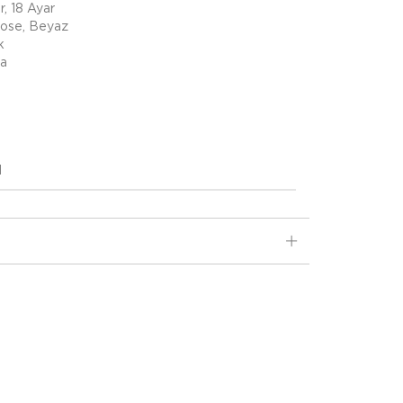
r, 18 Ayar
Rose, Beyaz
k
ta
d