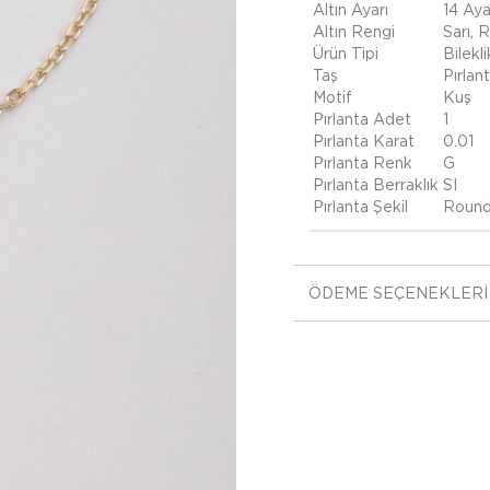
Altın Ayarı
14 Aya
Altın Rengi
Sarı, 
Ürün Tipi
Bilekli
Taş
Pırlan
Motif
Kuş
Pırlanta Adet
1
Pırlanta Karat
0.01
Pırlanta Renk
G
Pırlanta Berraklık
SI
Pırlanta Şekil
Roun
ÖDEME SEÇENEKLERI