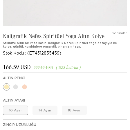
Yorumlar
Kaligrafik Nefes Spiritüel Yoga Altın Kolye
Stilinize altın bir imza katın. Kaligrafik Nefes Spiritüel Yoga detayıyla bu
kolye, günlük kombinlere romantik bir anlam taşır.
Stok Kodu
(ET4312855459)
166.59 USD
%
25
İndirim
222.12 USD
ALTIN RENGI
ALTIN AYARI
10 Ayar
14 Ayar
18 Ayar
ZINCIR UZUNLUĞU