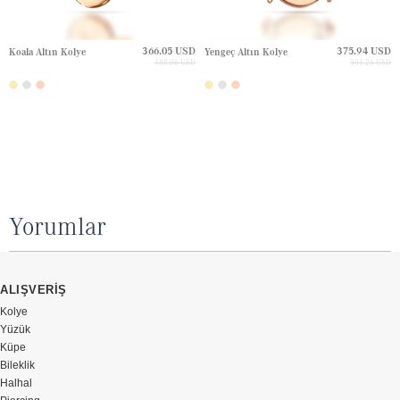
366.05 USD
375.94 USD
Koala Altın Kolye
Yengeç Altın Kolye
488.06 USD
501.26 USD
Yorumlar
ALIŞVERİŞ
Kolye
Yüzük
Küpe
Bileklik
Halhal