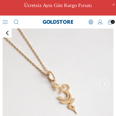
Ücretsiz Aynı Gün Kargo Fırsatı
0
Kolye
›