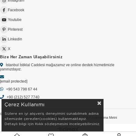
Instagram
Facebook
Youtube
Pinterest
Linkedin
X
Bize Her Zaman Ulaşabilirsiniz
İstanbul İstiklal Caddesi mağazamız ve online destek hizmetimizle
yanınızdayız.
[email protected]
+90 543 798 67 44
+90 (212) 527 7740
Çerez Kullanımı
Sizlere en iyi alışveriş deneyimini sunabilmek adına
© 2026 GOLDSTORE - Tüm Hakları Saklıdır.
Sözleşmeler
Gizlilik Politikası
Kullanım Koşulları
KVKK Aydınlatma Metni
sitemizde çerezler(cookies) kullanmaktayız.
Detaylı bilgi için Kvkk sözleşmesini inceleyebilirsiniz.