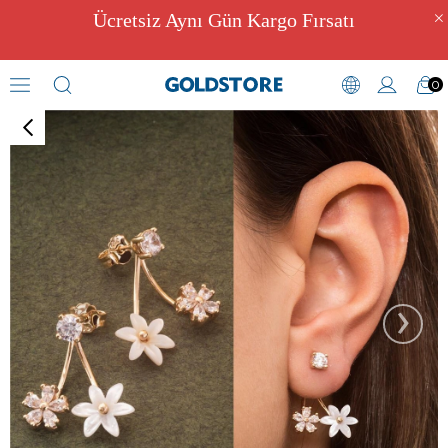
Ücretsiz Aynı Gün Kargo Fırsatı
0
Zirkon Taşlı Küpeler
›