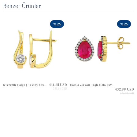
Benzer Ürünler
%25
%25
441.65 USD
Kıvrımlı Dalga J Tektaş Altın Küpe
Damla Zirkon Taşlı Halo Çivili Altın Küpe
588.86 USD
432.99 USD
577.31 USD