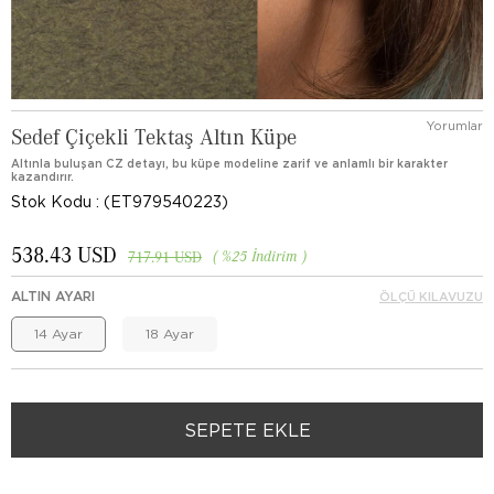
Yorumlar
Sedef Çiçekli Tektaş Altın Küpe
Altınla buluşan CZ detayı, bu küpe modeline zarif ve anlamlı bir karakter
kazandırır.
Stok Kodu
(ET979540223)
538.43 USD
%
25
İndirim
717.91 USD
ALTIN AYARI
ÖLÇÜ KILAVUZU
14 Ayar
18 Ayar