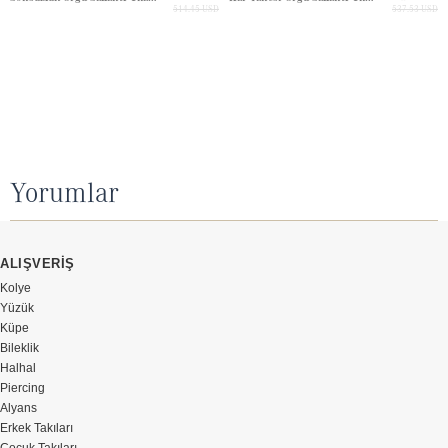
514.45 USD
537.53 USD
Yorumlar
ALIŞVERİŞ
Kolye
Yüzük
Küpe
Bileklik
Halhal
Piercing
Alyans
Erkek Takıları