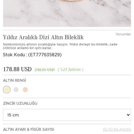
Yorumlar
Yıldız Aralıklı Dizi Altın Bileklik
Sembolünüzü altının sıcaklığıyla taşıyın. Yıldız detaylı bu bileklik, sade
stilinize anlamlı bir ışıltı katar.
Stok Kodu
(ET777635829)
178.88 USD
%
25
İndirim
238.51 USD
ALTIN RENGI
ZINCIR UZUNLUĞU
ALTIN AYARI & FIGÜR SAYISI
ÖLÇÜ KILAVUZU