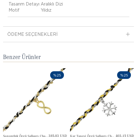
Tasarım Detayı
Aralıklı Dizi
Motif
Yıldız
ÖDEME SEÇENEKLERI
Benzer Ürünler
%25
%25
385.83 USD
403.15 USD
Sonsuzluk Örgü Sallantı Charm Altın Bileklik
Kar Tanesi Örgü Sallantı Charm Altın Bileklik