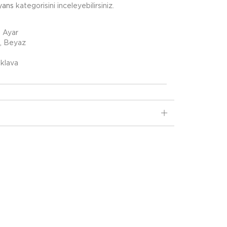
yans
kategorisini inceleyebilirsiniz.
8 Ayar
e, Beyaz
aklava