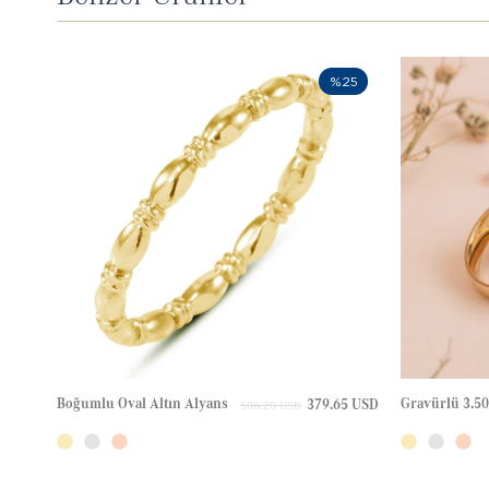
%25
Boğumlu Oval Altın Alyans
379.65 USD
506.20 USD