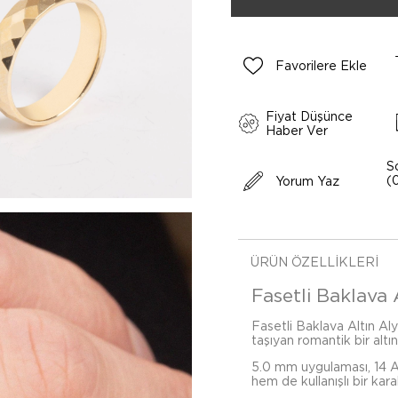
Favorilere Ekle
Fiyat Düşünce
Haber Ver
S
(
Yorum Yaz
ÜRÜN ÖZELLIKLERI
Fasetli Baklava 
Fasetli Baklava Altın Aly
taşıyan romantik bir altı
5.0 mm uygulaması, 14 Ay
hem de kullanışlı bir kara