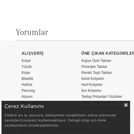
Yorumlar
ALIŞVERİŞ
ÖNE ÇIKAN KATEGORİLE
Kolye
Kişiye Özel Takılar
Yüzük
Pırlantalı Takılar
Küpe
Renkli Taşlı Takılar
Bileklik
İsimli Kolyeler
Halhal
Harf Kolyeler
Piercing
İnci Kolyeler
Alyans
Tektaş Pırlantalı Yüzükler
Erkek Takıları
Zirkon Taşlı Kolyeler
Çerez Kullanımı
Çocuk Takıları
Nazar Boncuklu Kolyeler
Takı Aksesuarları
Şahmeran Bileklikler
Sizlere en iyi alışveriş deneyimini sunabilmek adına sitemizde
çerezler(cookies) kullanmaktayız. Detaylı bilgi için Kvkk
sözleşmesini inceleyebilirsiniz.
© 2026 GOLDSTORE - Tüm Hakları Saklıdır.