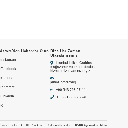
dstore'dan Haberdar Olun
Bize Her Zaman
Ulaşabilirsiniz
Instagram
İstanbul İstiklal Caddesi
mağazamız ve online destek
Facebook
hizmetimizle yanınızdayız.
Youtube
[email protected]
Pinterest
+90 543 798 67 44
Linkedin
+90 (212) 527 7740
X
Sözleşmeler
Gizlilik Politikası
Kullanım Koşulları
KVKK Aydınlatma Metni