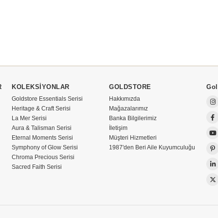
R
KOLEKSİYONLAR
GOLDSTORE
Gol
Goldstore Essentials Serisi
Hakkımızda
Heritage & Craft Serisi
Mağazalarımız
La Mer Serisi
Banka Bilgilerimiz
Aura & Talisman Serisi
İletişim
Eternal Moments Serisi
Müşteri Hizmetleri
Symphony of Glow Serisi
1987'den Beri Aile Kuyumculuğu
Chroma Precious Serisi
Sacred Faith Serisi