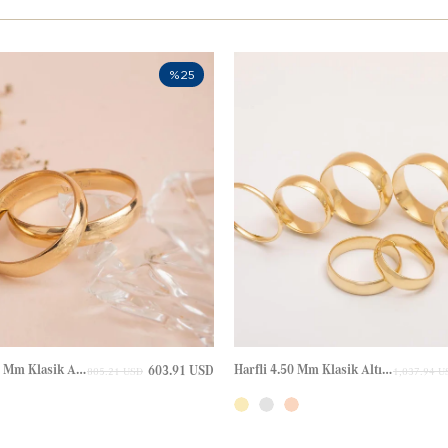
%25
Gravürlü 3.50 Mm Klasik Altın Alyans
Harfli 4.50 Mm Klasik Altın Alyans
603.91 USD
805.21 USD
1,037.94 U