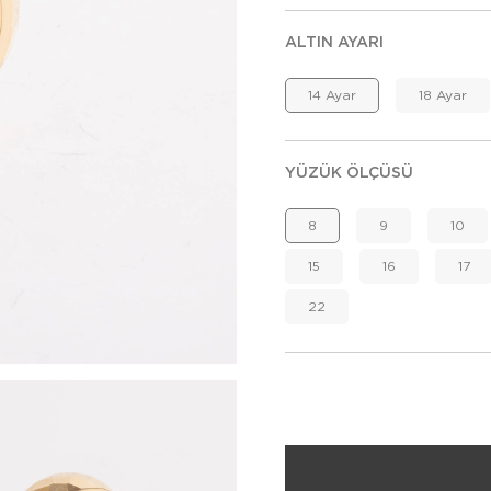
ALTIN AYARI
14 Ayar
18 Ayar
YÜZÜK ÖLÇÜSÜ
8
9
10
15
16
17
22