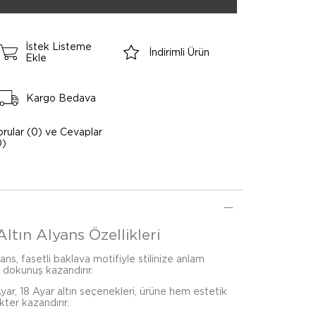
İstek Listeme
İndirimli Ürün
Ekle
Kargo Bedava
orular (0) ve Cevaplar
0)
Altın Alyans Özellikleri
ans, fasetli baklava motifiyle stilinize anlam
n dokunuş kazandırır.
ar, 18 Ayar altın seçenekleri, ürüne hem estetik
kter kazandırır.