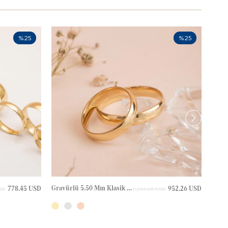
%25
%25
Gravürlü 5.50 Mm Klasik Altın Alyans
778.45 USD
952.26 USD
SD
1,269.68 USD