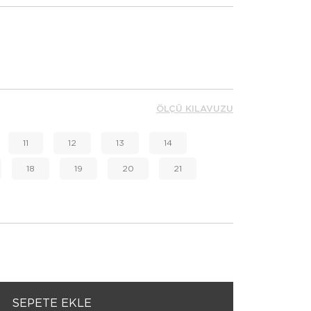
ÖLÇÜ KILAVUZU
11
12
13
14
18
19
20
21