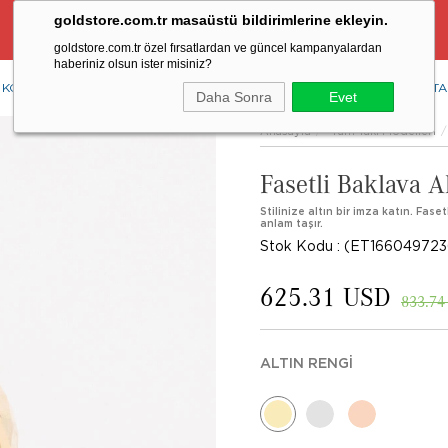
goldstore.com.tr masaüstü bildirimlerine ekleyin.
Ücretsiz Aynı Gün Kargo Fırsatı
goldstore.com.tr özel fırsatlardan ve güncel kampanyalardan
haberiniz olsun ister misiniz?
KOLYE
YÜZÜK
KÜPE
BİLEKLİK
RENKLİ TAŞLAR
PIRLANTA
Daha Sonra
Evet
Anasayfa
Tüm Takı Modelleri
Fasetli Baklava A
Stilinize altın bir imza katın. Fas
anlam taşır.
Stok Kodu
(ET166049723
625.31 USD
833.74
ALTIN RENGI