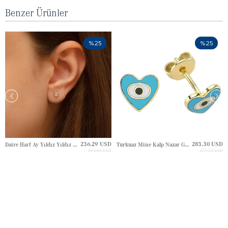
Benzer Ürünler
%25
%25
236.29 USD
283.30 USD
Daire Harf Ay Yıldız Yıldız Çivili Altın Küpe
Turkuaz Mine Kalp Nazar Göz Çivili Altın Küpe
315.05 USD
377.73 USD