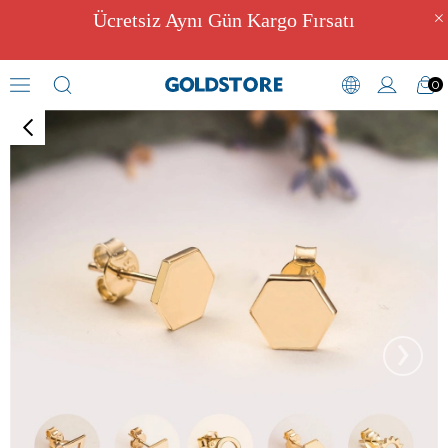
Ücretsiz Aynı Gün Kargo Fırsatı
0
Figürlü Küpeler
›