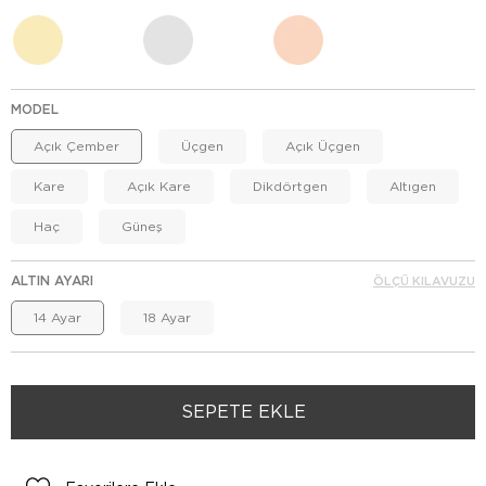
MODEL
Açık Çember
Üçgen
Açık Üçgen
Kare
Açık Kare
Dikdörtgen
Altıgen
Haç
Güneş
ALTIN AYARI
ÖLÇÜ KILAVUZU
14 Ayar
18 Ayar