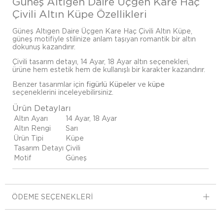
Güneş Altıgen Daire Üçgen Kare Haç
Çivili Altın Küpe Özellikleri
Güneş Altıgen Daire Üçgen Kare Haç Çivili Altın Küpe,
güneş motifiyle stilinize anlam taşıyan romantik bir altın
dokunuş kazandırır.
Çivili tasarım detayı, 14 Ayar, 18 Ayar altın seçenekleri,
ürüne hem estetik hem de kullanışlı bir karakter kazandırır.
Benzer tasarımlar için
figürlü Küpeler
ve
küpe
seçeneklerini inceleyebilirsiniz.
Ürün Detayları
Altın Ayarı
14 Ayar, 18 Ayar
Altın Rengi
Sarı
Ürün Tipi
Küpe
Tasarım Detayı
Çivili
Motif
Güneş
ÖDEME SEÇENEKLERI