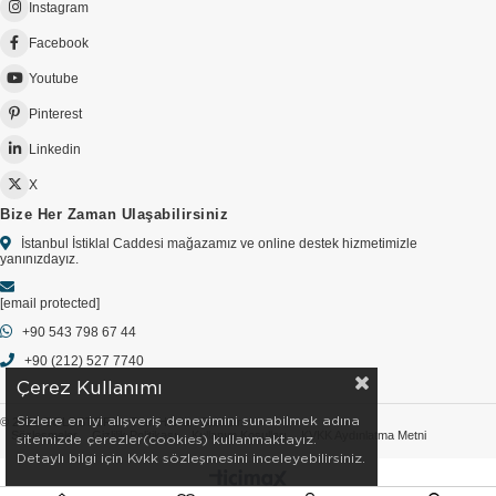
Instagram
Facebook
Youtube
Pinterest
Linkedin
X
Bize Her Zaman Ulaşabilirsiniz
İstanbul İstiklal Caddesi mağazamız ve online destek hizmetimizle
yanınızdayız.
[email protected]
+90 543 798 67 44
+90 (212) 527 7740
Çerez Kullanımı
Sizlere en iyi alışveriş deneyimini sunabilmek adına
© 2026 GOLDSTORE - Tüm Hakları Saklıdır.
Sözleşmeler
Gizlilik Politikası
Kullanım Koşulları
KVKK Aydınlatma Metni
sitemizde çerezler(cookies) kullanmaktayız.
Detaylı bilgi için Kvkk sözleşmesini inceleyebilirsiniz.