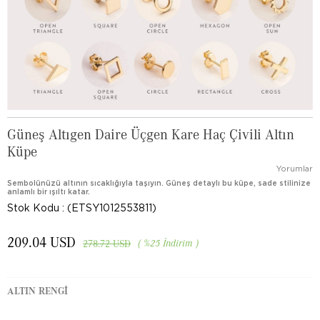
Güneş Altıgen Daire Üçgen Kare Haç Çivili Altın
Küpe
Yorumlar
Sembolünüzü altının sıcaklığıyla taşıyın. Güneş detaylı bu küpe, sade stilinize
anlamlı bir ışıltı katar.
Stok Kodu
(ETSY1012553811)
209.04 USD
%
25
İndirim
278.72 USD
ALTIN RENGI