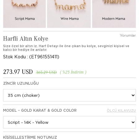
Yorumlar
Harfli Altın Kolye
Size özel bir altın iz. Harf Detayı ile öne çıkan bu kolye, sevginizi kişisel ve
kalıcı bir hediye ile anlatır.
Stok Kodu
(ET961551411)
273.97 USD
%
25
İndirim
365.29 USD
ZINCIR UZUNLUĞU
MODEL - GOLD KARAT & GOLD COLOR
ÖLÇÜ KILAVUZU
KIŞISELLEŞTIRME NOTUNUZ