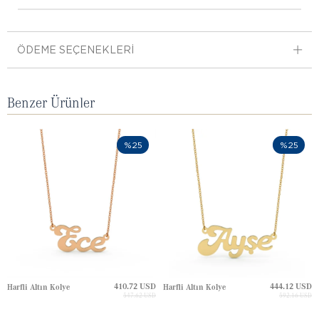
ÖDEME SEÇENEKLERI
Benzer Ürünler
%25
%25
410.72 USD
444.12 USD
Harfli Altın Kolye
Harfli Altın Kolye
547.62 USD
592.16 USD