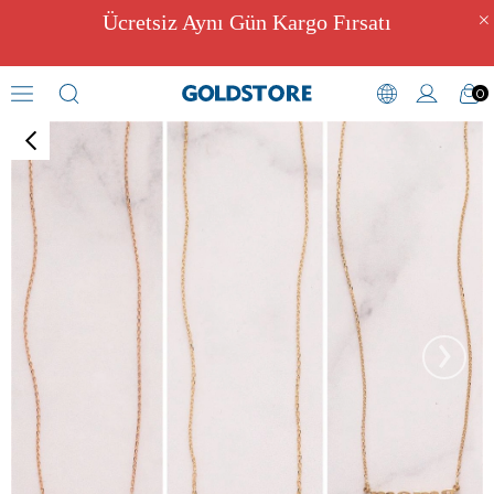
Ücretsiz Aynı Gün Kargo Fırsatı
0
Harf Kolyeler
›