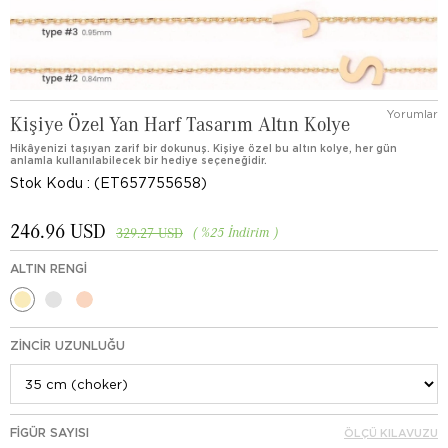
Yorumlar
Kişiye Özel Yan Harf Tasarım Altın Kolye
Hikâyenizi taşıyan zarif bir dokunuş. Kişiye özel bu altın kolye, her gün
anlamla kullanılabilecek bir hediye seçeneğidir.
Stok Kodu
(ET657755658)
246.96 USD
%
25
İndirim
329.27 USD
ALTIN RENGI
ZINCIR UZUNLUĞU
FIGÜR SAYISI
ÖLÇÜ KILAVUZU