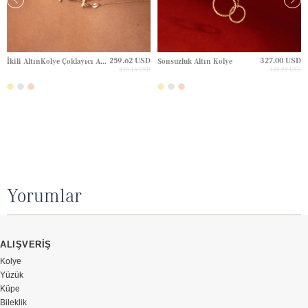
259.62 USD
327.00 USD
İkili AltınKolye Çoklayıcı Aparatı
Sonsuzluk Altın Kolye
346.16 USD
435.99 USD
Yorumlar
ALIŞVERİŞ
Kolye
Yüzük
Küpe
Bileklik