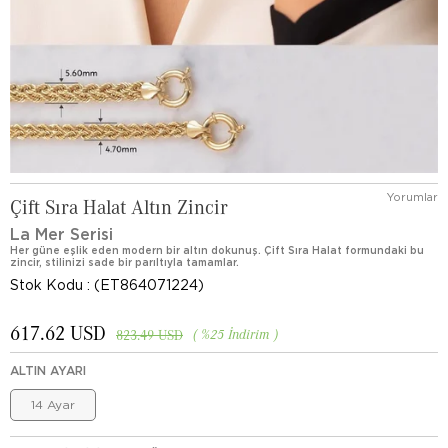
Yorumlar
Çift Sıra Halat Altın Zincir
La Mer Serisi
Her güne eşlik eden modern bir altın dokunuş. Çift Sıra Halat formundaki bu
zincir, stilinizi sade bir parıltıyla tamamlar.
Stok Kodu
(ET864071224)
617.62 USD
%
25
İndirim
823.49 USD
ALTIN AYARI
14 Ayar