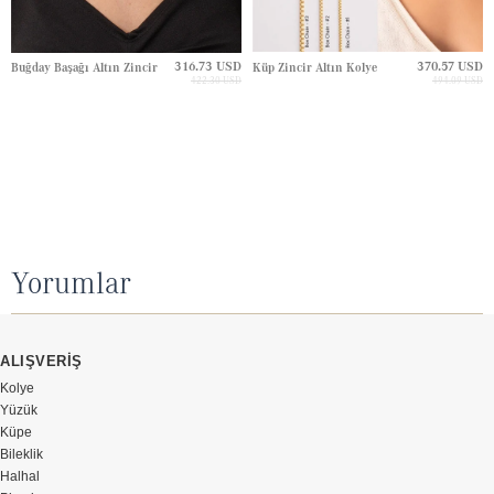
316.73 USD
370.57 USD
Buğday Başağı Altın Zincir
Küp Zincir Altın Kolye
422.30 USD
494.09 USD
Yorumlar
ALIŞVERİŞ
Kolye
Yüzük
Küpe
Bileklik
Halhal