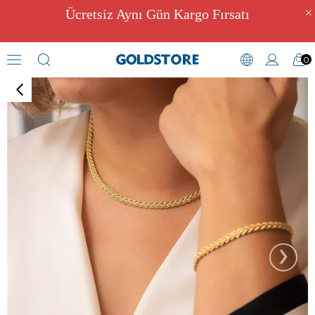
Ücretsiz Aynı Gün Kargo Fırsatı
0
Zincir Kolyeler
›