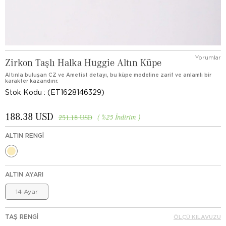
Yorumlar
Zirkon Taşlı Halka Huggie Altın Küpe
Altınla buluşan CZ ve Ametist detayı, bu küpe modeline zarif ve anlamlı bir
karakter kazandırır.
Stok Kodu
(ET1628146329)
188.38 USD
%
25
İndirim
251.18 USD
ALTIN RENGI
ALTIN AYARI
14 Ayar
TAŞ RENGI
ÖLÇÜ KILAVUZU