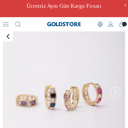
Ücretsiz Aynı Gün Kargo Fırsatı
0
Zirkon Taşlı Küpeler
›