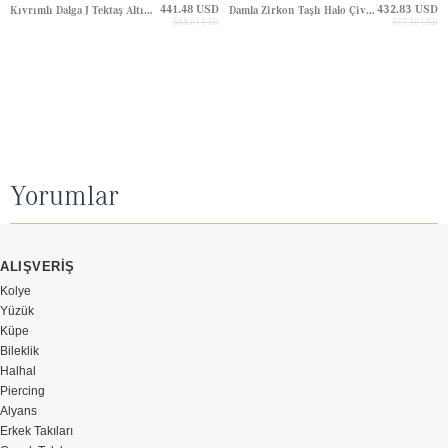
441.48 USD
432.83 USD
Kıvrımlı Dalga J Tektaş Altın Küpe
Damla Zirkon Taşlı Halo Çivili Altın Küpe
588.64 USD
577.10 USD
Yorumlar
ALIŞVERİŞ
Kolye
Yüzük
Küpe
Bileklik
Halhal
Piercing
Alyans
Erkek Takıları