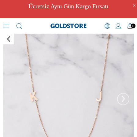
Ücretsiz Aynı Gün Kargo Fırsatı
0
Zirkon Taşlı Kolyeler
›