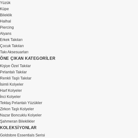
Yüzük
Küpe
Bileklik
Halhal
Piercing
Alyans
Erkek Takıları
Çocuk Takıları
Takı Aksesuarları
ÖNE ÇIKAN KATEGORİLER
Kişiye Özel Takılar
Pırlantalı Takılar
Renkli Taşlı Takılar
İsimli Kolyeler
Harf Kolyeler
İnci Kolyeler
Tektaş Pırlantalı Yüzükler
Zirkon Taşlı Kolyeler
Nazar Boncuklu Kolyeler
Şahmeran Bileklikler
KOLEKSİYONLAR
Goldstore Essentials Serisi