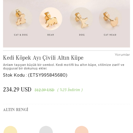
Yorumlar
Kedi Köpek Ayı Çivili Altın Küpe
Anlam taşıyan küçük bir sembol. Kedi motifli bu altın küpe, stilinize zarif ve
duygusal bir dokunuş ekler.
Stok Kodu
(ETSY995845680)
234.29 USD
%
25
İndirim
312.39 USD
ALTIN RENGI