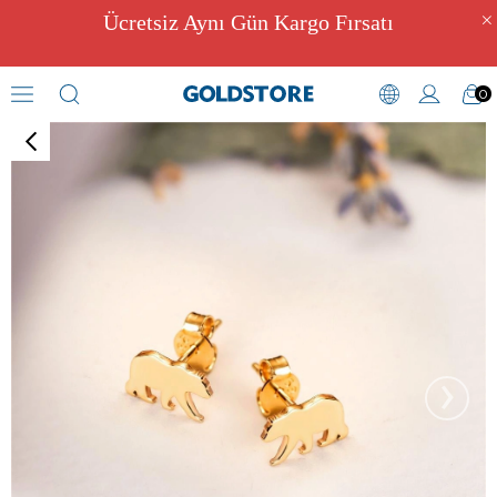
Ücretsiz Aynı Gün Kargo Fırsatı
0
Figürlü Küpeler
›