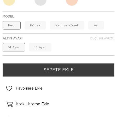
MODEL
Kedi
Köpek
Kedi ve Köpek
Ayı
ALTIN AYARI
ÖLÇÜ KILAVUZU
14 Ayar
18 Ayar
Favorilere Ekle
İstek Listeme Ekle