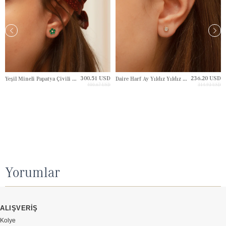
300.51 USD
236.20 USD
Yeşil Mineli Papatya Çivili Altın Küpe
Daire Harf Ay Yıldız Yıldız Çivili Altın Küpe
400.67 USD
314.93 USD
Yorumlar
ALIŞVERİŞ
Kolye