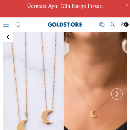
Ücretsiz Aynı Gün Kargo Fırsatı
0
Kolye
›