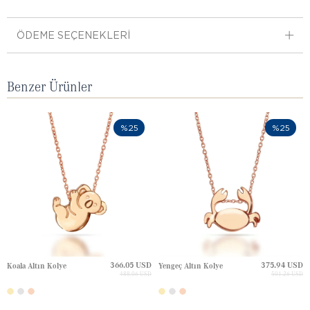
ÖDEME SEÇENEKLERI
Benzer Ürünler
%25
%25
366.05 USD
375.94 USD
Koala Altın Kolye
Yengeç Altın Kolye
488.06 USD
501.26 USD