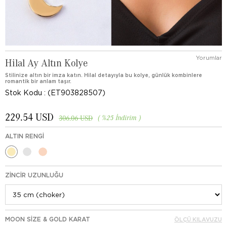
Yorumlar
Hilal Ay Altın Kolye
Stilinize altın bir imza katın. Hilal detayıyla bu kolye, günlük kombinlere
romantik bir anlam taşır.
Stok Kodu
(ET903828507)
229.54 USD
%
25
İndirim
306.06 USD
ALTIN RENGI
ZINCIR UZUNLUĞU
MOON SIZE & GOLD KARAT
ÖLÇÜ KILAVUZU