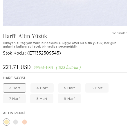
Yorumlar
Harfli Altın Yüzük
Hikâyenizi taşıyan zarif bir dokunuş. Kişiye özel bu altın yüzük, her gün
anlamla kullanılabilecek bir hediye seçeneğidir.
Stok Kodu
(ET1332509345)
221.71 USD
%
25
İndirim
295.61 USD
HARF SAYISI
3 Harf
4 Harf
5 Harf
6 Harf
7 Harf
8 Harf
9 Harf
ALTIN RENGI