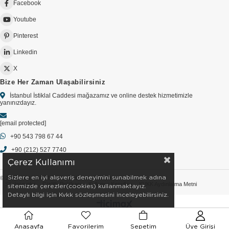
Facebook
Youtube
Pinterest
Linkedin
X
Bize Her Zaman Ulaşabilirsiniz
İstanbul İstiklal Caddesi mağazamız ve online destek hizmetimizle
yanınızdayız.
[email protected]
+90 543 798 67 44
+90 (212) 527 7740
Çerez Kullanımı
Sizlere en iyi alışveriş deneyimini sunabilmek adına
© 2026 GOLDSTORE - Tüm Hakları Saklıdır.
Sözleşmeler
Gizlilik Politikası
Kullanım Koşulları
KVKK Aydınlatma Metni
sitemizde çerezler(cookies) kullanmaktayız.
Detaylı bilgi için Kvkk sözleşmesini inceleyebilirsiniz.
Anasayfa
Favorilerim
Sepetim
Üye Girişi