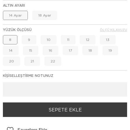
ALTIN AYARI
14 Ayar
18 Ayar
YÜZÜK ÖLÇÜSÜ
ÖLÇÜ KILAVUZU
8
9
10
11
12
13
14
15
16
17
18
19
20
21
22
KIŞISELLEŞTIRME NOTUNUZ