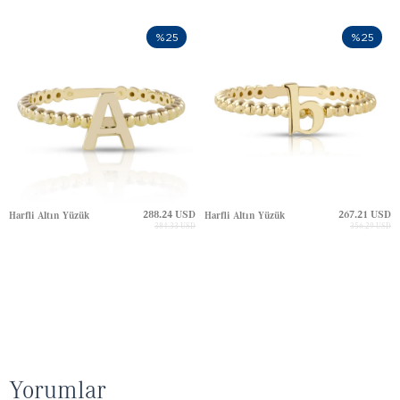
%25
%25
288.24 USD
267.21 USD
Harfli Altın Yüzük
Harfli Altın Yüzük
384.33 USD
356.29 USD
Yorumlar