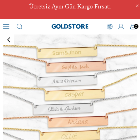
Ücretsiz Aynı Gün Kargo Fırsatı
0
Kolye
›