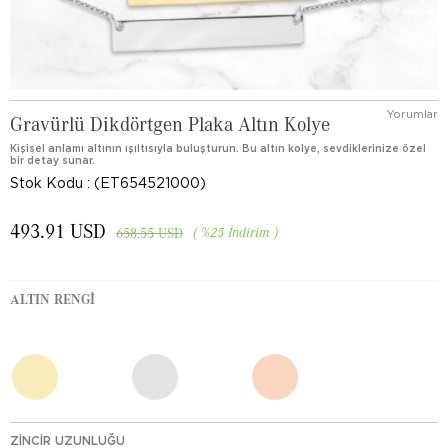
Yorumlar
Gravürlü Dikdörtgen Plaka Altın Kolye
Kişisel anlamı altının ışıltısıyla buluşturun. Bu altın kolye, sevdiklerinize özel
bir detay sunar.
Stok Kodu
(ET654521000)
493.91 USD
%
25
İndirim
658.55 USD
ALTIN RENGI
ZINCIR UZUNLUĞU