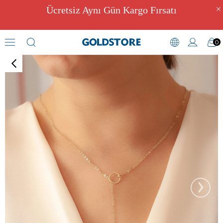
Ücretsiz Aynı Gün Kargo Fırsatı
0
İsimli Kolyeler
›