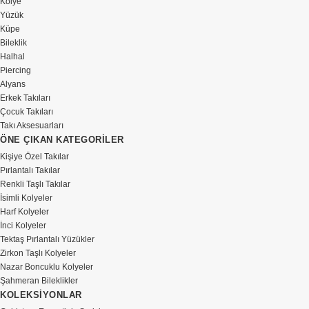
Kolye
Yüzük
Küpe
Bileklik
Halhal
Piercing
Alyans
Erkek Takıları
Çocuk Takıları
Takı Aksesuarları
ÖNE ÇIKAN KATEGORİLER
Kişiye Özel Takılar
Pırlantalı Takılar
Renkli Taşlı Takılar
İsimli Kolyeler
Harf Kolyeler
İnci Kolyeler
Tektaş Pırlantalı Yüzükler
Zirkon Taşlı Kolyeler
Nazar Boncuklu Kolyeler
Şahmeran Bileklikler
KOLEKSİYONLAR