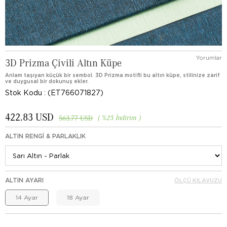
Yorumlar
3D Prizma Çivili Altın Küpe
Anlam taşıyan küçük bir sembol. 3D Prizma motifli bu altın küpe, stilinize zarif
ve duygusal bir dokunuş ekler.
Stok Kodu
(ET766071827)
422.83 USD
%
25
İndirim
563.77 USD
ALTIN RENGI & PARLAKLIK
ALTIN AYARI
ÖLÇÜ KILAVUZU
14 Ayar
18 Ayar