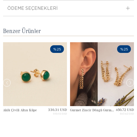
ÖDEME SEÇENEKLERI
Benzer Ürünler
%25
%25
330.31 USD
650.72 USD
Akik Çivili Altın Küpe
Gurmet Zincir Döngü Gurmet Zincir Çivili Altın Küpe
440.41 USD
867.62 USD