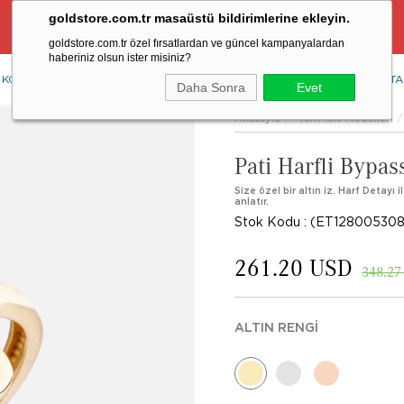
goldstore.com.tr masaüstü bildirimlerine ekleyin.
Ücretsiz Aynı Gün Kargo Fırsatı
goldstore.com.tr özel fırsatlardan ve güncel kampanyalardan
haberiniz olsun ister misiniz?
KOLYE
YÜZÜK
KÜPE
BİLEKLİK
RENKLİ TAŞLAR
PIRLANTA
Daha Sonra
Evet
Anasayfa
Tüm Takı Modelleri
Pati Harfli Bypas
Size özel bir altın iz. Harf Detayı i
anlatır.
Stok Kodu
(ET128005308
261.20 USD
348.27
ALTIN RENGI