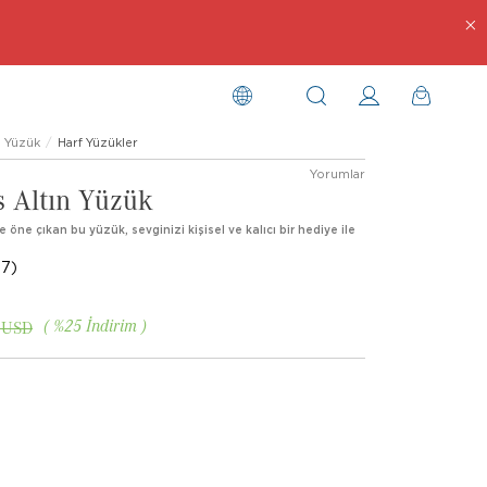
Yüzük
Harf Yüzükler
Yorumlar
s Altın Yüzük
le öne çıkan bu yüzük, sevginizi kişisel ve kalıcı bir hediye ile
7)
%
25
İndirim
 USD