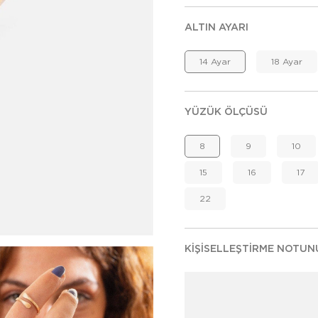
ALTIN AYARI
14 Ayar
18 Ayar
YÜZÜK ÖLÇÜSÜ
8
9
10
15
16
17
22
KIŞISELLEŞTIRME NOTUN