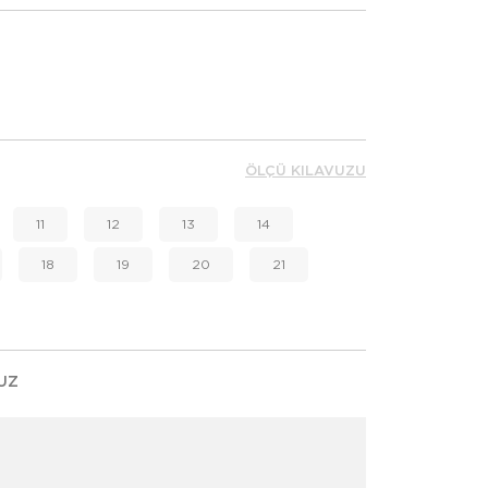
ÖLÇÜ KILAVUZU
11
12
13
14
18
19
20
21
UZ