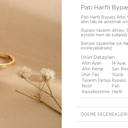
Pati Harfli Bypa
Pati Harfli Bypass Altın Y
altın takı ile anlatmak ist
Bypass tasarım detayı, 1
estetik hem de kullanışlı 
Benzer tasarımlar için
ha
inceleyebilirsiniz.
Ürün Detayları
Altın Ayarı
14 Ayar,
Altın Rengi
Sarı, Ro
Ürün Tipi
Yüzük
Tasarım Detayı
Bypass
Motif
Pati
Kişiselleştirme
Harfli
ÖDEME SEÇENEKLERI