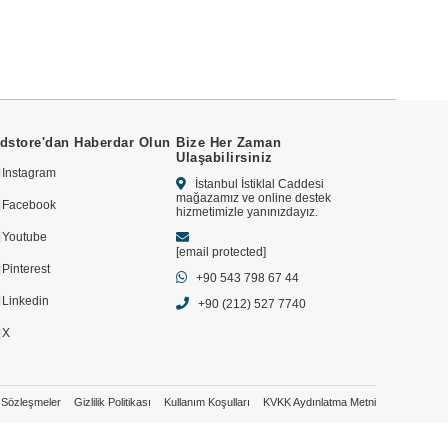
dstore'dan Haberdar Olun
Bize Her Zaman
Ulaşabilirsiniz
Instagram
İstanbul İstiklal Caddesi
mağazamız ve online destek
Facebook
hizmetimizle yanınızdayız.
Youtube
[email protected]
Pinterest
+90 543 798 67 44
Linkedin
+90 (212) 527 7740
X
Sözleşmeler
Gizlilik Politikası
Kullanım Koşulları
KVKK Aydınlatma Metni