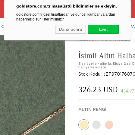
goldstore.com.tr masaüstü bildirimlerine ekleyin.
Ücretsiz Aynı Gün Kargo Fırsatı
goldstore.com.tr özel fırsatlardan ve güncel kampanyalardan
haberiniz olsun ister misiniz?
KOLYE
YÜZÜK
KÜPE
BİLEKLİK
RENKLİ TAŞLAR
PIRLANTA
Daha Sonra
Evet
Anasayfa
Tüm Takı Modelleri
İsimli Altın Halha
Size özel bir altın iz. Kişiye Özel D
hediye ile anlatır.
Stok Kodu
(ET970176070
326.23 USD
434.97
ALTIN RENGI