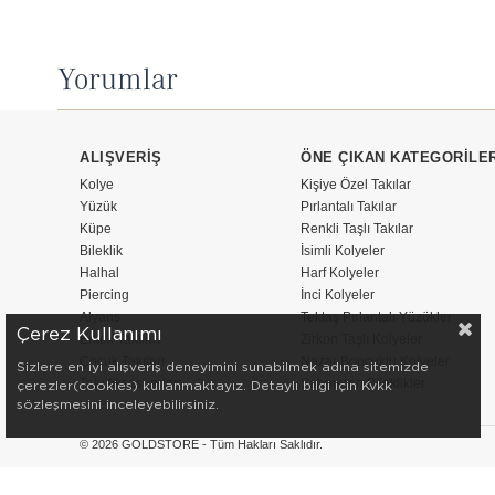
Yorumlar
ALIŞVERİŞ
ÖNE ÇIKAN KATEGORİLE
Kolye
Kişiye Özel Takılar
Yüzük
Pırlantalı Takılar
Küpe
Renkli Taşlı Takılar
Bileklik
İsimli Kolyeler
Halhal
Harf Kolyeler
Piercing
İnci Kolyeler
Alyans
Tektaş Pırlantalı Yüzükler
Çerez Kullanımı
Erkek Takıları
Zirkon Taşlı Kolyeler
Çocuk Takıları
Nazar Boncuklu Kolyeler
Sizlere en iyi alışveriş deneyimini sunabilmek adına sitemizde
Takı Aksesuarları
Şahmeran Bileklikler
çerezler(cookies) kullanmaktayız. Detaylı bilgi için Kvkk
sözleşmesini inceleyebilirsiniz.
© 2026 GOLDSTORE - Tüm Hakları Saklıdır.