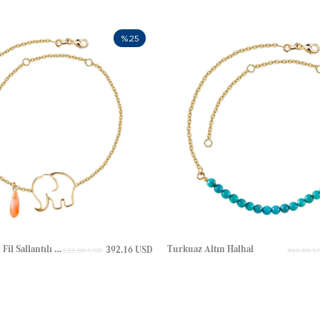
%25
Damla Mercan Fil Sallantılı Altın Halhal
Turkuaz Altın Halhal
392.16 USD
522.88 USD
466.80 U