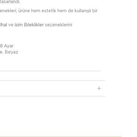
tasarlandı.
çenekleri, ürüne hem estetik hem de kullanışlı bir
lhal
ve
i̇sim Bileklikler
seçeneklerini
18 Ayar
se, Beyaz