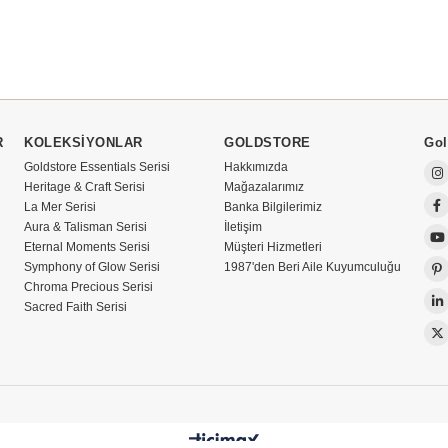
R
KOLEKSİYONLAR
GOLDSTORE
Gol
Goldstore Essentials Serisi
Hakkımızda
Heritage & Craft Serisi
Mağazalarımız
La Mer Serisi
Banka Bilgilerimiz
Aura & Talisman Serisi
İletişim
Eternal Moments Serisi
Müşteri Hizmetleri
Symphony of Glow Serisi
1987'den Beri Aile Kuyumculuğu
Chroma Precious Serisi
Sacred Faith Serisi