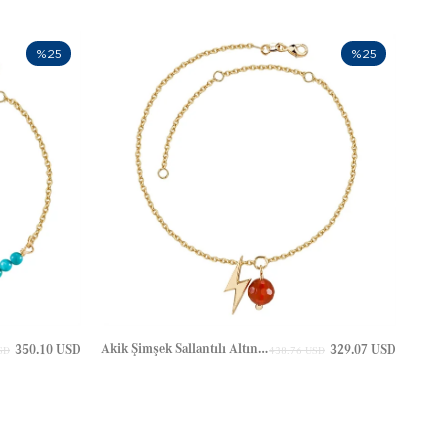
%25
%25
Akik Şimşek Sallantılı Altın Halhal
350.10 USD
329.07 USD
SD
438.76 USD