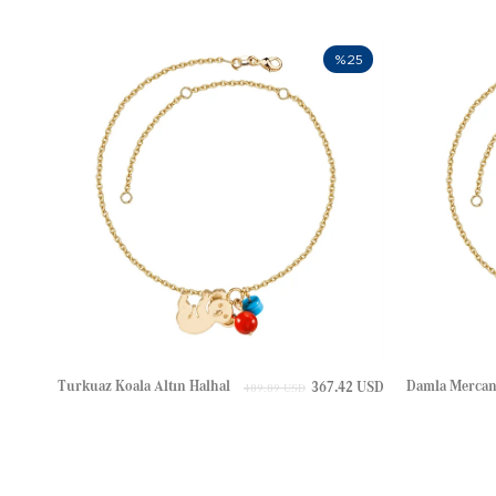
%25
Turkuaz Koala Altın Halhal
367.42 USD
489.89 USD