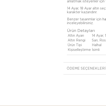
anlatmak isteyenler için 
14 Ayar, 18 Ayar altın se
karakter kazandırır.
Benzer tasarımlar için
ha
inceleyebilirsiniz.
Ürün Detayları
Altın Ayarı
14 Ayar, 
Altın Rengi
Sarı, Ro
Ürün Tipi
Halhal
Kişiselleştirme
İsimli
ÖDEME SEÇENEKLERI