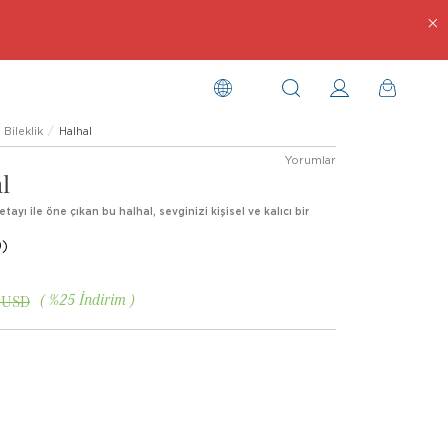
Bileklik
Halhal
Yorumlar
l
etayı ile öne çıkan bu halhal, sevginizi kişisel ve kalıcı bir
)
%
25
İndirim
 USD