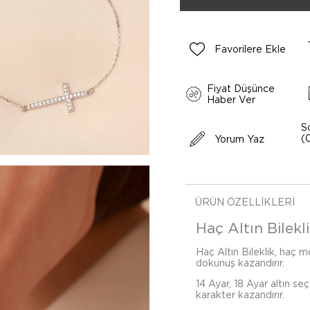
Favorilere Ekle
Fiyat Düşünce
Haber Ver
S
(
Yorum Yaz
ÜRÜN ÖZELLIKLERI
Haç Altın Bilekli
Haç Altın Bileklik, haç mo
dokunuş kazandırır.
14 Ayar, 18 Ayar altın se
karakter kazandırır.