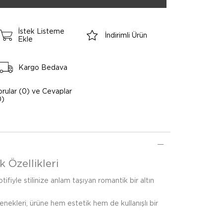
İstek Listeme
İndirimli Ürün
Ekle
Kargo Bedava
orular (0) ve Cevaplar
0)
k Özellikleri
tifiyle stilinize anlam taşıyan romantik bir altın
çenekleri, ürüne hem estetik hem de kullanışlı bir