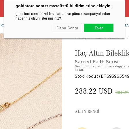
goldstore.com.tr masaüstü bildirimlerine ekleyin.
Ücretsiz Aynı Gün Kargo Fırsatı
goldstore.com.tr özel fırsatlardan ve güncel kampanyalardan
haberiniz olsun ister misiniz?
KOLYE
YÜZÜK
KÜPE
BİLEKLİK
RENKLİ TAŞLAR
PIRLANTA
Daha Sonra
Evet
Anasayfa
Tüm Takı Modelleri
Haç Altın Bilekli
Sacred Faith Serisi
Sembolünüzü altının sıcaklığıyla taşı
katar.
Stok Kodu
(ET693965549
288.22 USD
384.29
ALTIN RENGI