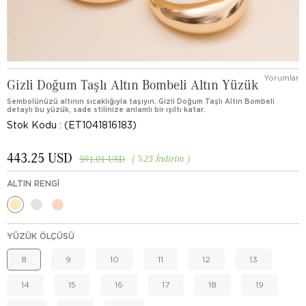
Yorumlar
Gizli Doğum Taşlı Altın Bombeli Altın Yüzük
Sembolünüzü altının sıcaklığıyla taşıyın. Gizli Doğum Taşlı Altın Bombeli
detaylı bu yüzük, sade stilinize anlamlı bir ışıltı katar.
Stok Kodu
(ET1041816183)
443.25 USD
%
25
İndirim
591.01 USD
ALTIN RENGI
YÜZÜK ÖLÇÜSÜ
8
9
10
11
12
13
14
15
16
17
18
19