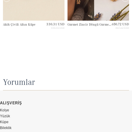
330.31 USD
650.72 USD
Akik Çivili Altın Küpe
Gurmet Zincir Döngü Gurmet Zincir Çivili Altın Küpe
440.41 USD
867.62 USD
Yorumlar
ALIŞVERİŞ
Kolye
Yüzük
Küpe
Bileklik