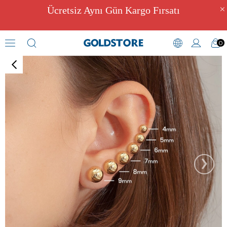
Ücretsiz Aynı Gün Kargo Fırsatı
0
Küpe
›