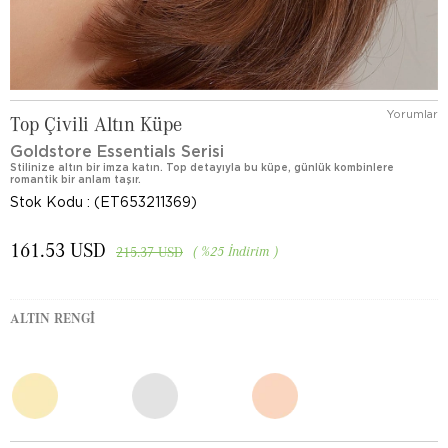
Yorumlar
Top Çivili Altın Küpe
Goldstore Essentials Serisi
Stilinize altın bir imza katın. Top detayıyla bu küpe, günlük kombinlere
romantik bir anlam taşır.
Stok Kodu
(ET653211369)
161.53 USD
%
25
İndirim
215.37 USD
ALTIN RENGI