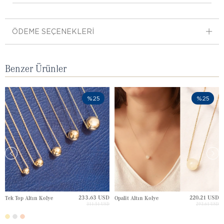
ÖDEME SEÇENEKLERI
Benzer Ürünler
%25
%25
233.63 USD
220.21 USD
Tek Top Altın Kolye
Opalit Altın Kolye
311.51 USD
293.61 USD