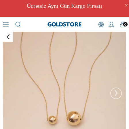
Ücretsiz Aynı Gün Kargo Fırsatı
0
Tektaş Kolye Modelleri
›