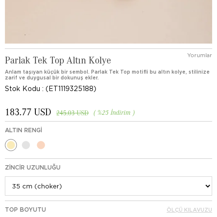
Yorumlar
Parlak Tek Top Altın Kolye
Anlam taşıyan küçük bir sembol. Parlak Tek Top motifli bu altın kolye, stilinize
zarif ve duygusal bir dokunuş ekler.
Stok Kodu
(ET1119325188)
183.77 USD
%
25
İndirim
245.03 USD
ALTIN RENGI
ZINCIR UZUNLUĞU
TOP BOYUTU
ÖLÇÜ KILAVUZU