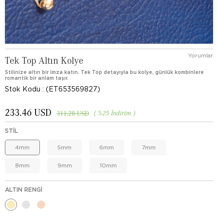
Yorumlar
Tek Top Altın Kolye
Stilinize altın bir imza katın. Tek Top detayıyla bu kolye, günlük kombinlere
romantik bir anlam taşır.
Stok Kodu
(ET653569827)
233.46 USD
%
25
İndirim
311.28 USD
STIL
4mm
5mm
6mm
7mm
8mm
9mm
10mm
ALTIN RENGI