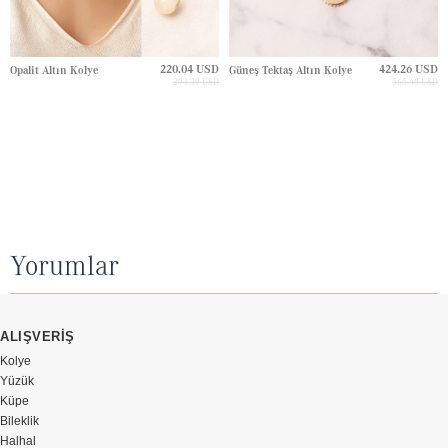
220.04 USD
424.26 USD
Opalit Altın Kolye
Güneş Tektaş Altın Kolye
293.39 USD
565.68 USD
Yorumlar
ALIŞVERİŞ
Kolye
Yüzük
Küpe
Bileklik
Halhal