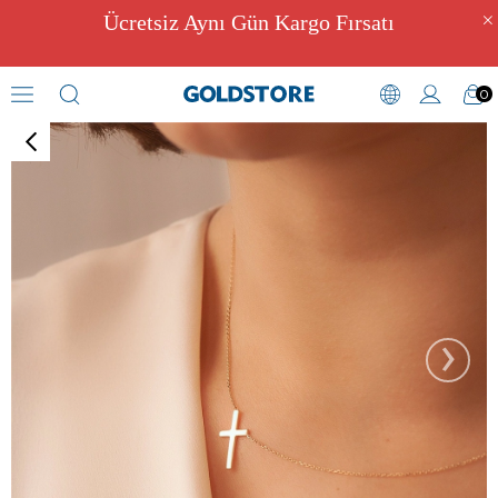
Ücretsiz Aynı Gün Kargo Fırsatı
0
Dini ve Manevi Kolyeler
›