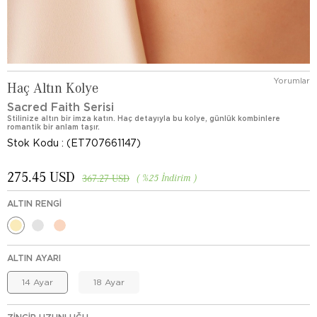
Yorumlar
Haç Altın Kolye
Sacred Faith Serisi
Stilinize altın bir imza katın. Haç detayıyla bu kolye, günlük kombinlere
romantik bir anlam taşır.
Stok Kodu
(ET707661147)
275.45 USD
%
25
İndirim
367.27 USD
ALTIN RENGI
ALTIN AYARI
14 Ayar
18 Ayar