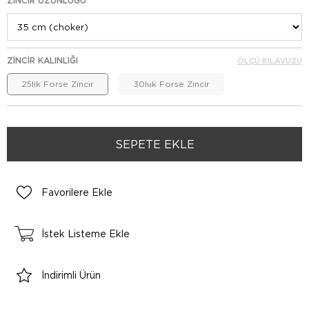
ZINCIR UZUNLUĞU
ZINCIR KALINLIĞI
ÖLÇÜ KILAVUZU
25lik Forse Zincir
30luk Forse Zincir
Favorilere Ekle
İstek Listeme Ekle
İndirimli Ürün