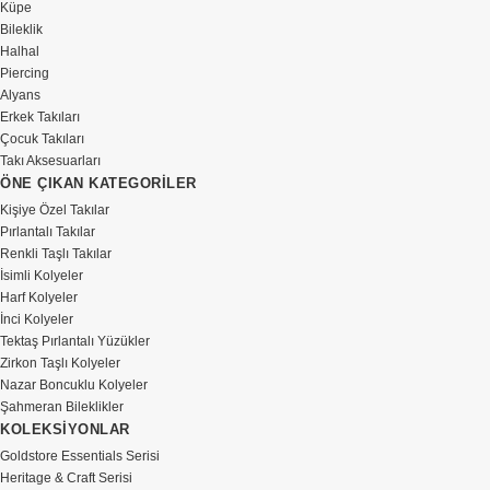
Küpe
Bileklik
Halhal
Piercing
Alyans
Erkek Takıları
Çocuk Takıları
Takı Aksesuarları
ÖNE ÇIKAN KATEGORİLER
Kişiye Özel Takılar
Pırlantalı Takılar
Renkli Taşlı Takılar
İsimli Kolyeler
Harf Kolyeler
İnci Kolyeler
Tektaş Pırlantalı Yüzükler
Zirkon Taşlı Kolyeler
Nazar Boncuklu Kolyeler
Şahmeran Bileklikler
KOLEKSİYONLAR
Goldstore Essentials Serisi
Heritage & Craft Serisi