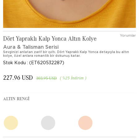
Yorumlar
Dört Yapraklı Kalp Yonca Altın Kolye
Aura & Talisman Serisi
Sevginizi anlatan zarif bir ışıltı. Dört Yapraklı Kalp Yonca detayıyla bu altın
kolye, özel anlara romantik bir dokunuş katar.
Stok Kodu
(ET620532287)
227.96 USD
%
25
İndirim
303.95 USD
ALTIN RENGI