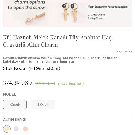
Kül Hazneli Melek Kanadı Tüy Anahtar Haç
Gravürlü Altın Charm
Yorumlar
Sevdiklerinizin anısına zarif bir bağ. Kül hazneli altın charm, hatıraları
kalbinize yakın tutmanız için tasarlanmıştır.
Stok Kodu
(ET983133038)
374.39 USD
%
25
İndirim
499.18 USD
MODEL
Küçük
Büyük
ALTIN RENGI