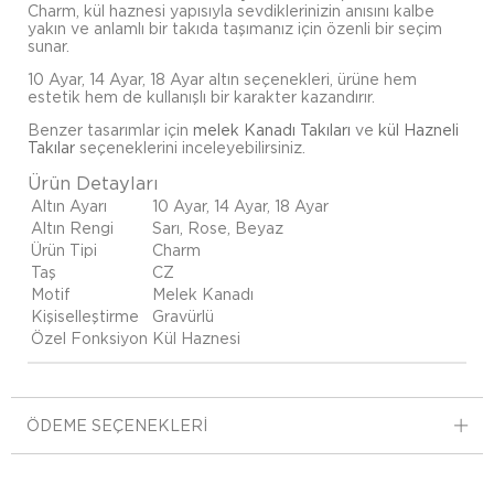
Charm, kül haznesi yapısıyla sevdiklerinizin anısını kalbe
yakın ve anlamlı bir takıda taşımanız için özenli bir seçim
sunar.
10 Ayar, 14 Ayar, 18 Ayar altın seçenekleri, ürüne hem
estetik hem de kullanışlı bir karakter kazandırır.
Benzer tasarımlar için
melek Kanadı Takıları
ve
kül Hazneli
Takılar
seçeneklerini inceleyebilirsiniz.
Ürün Detayları
Altın Ayarı
10 Ayar, 14 Ayar, 18 Ayar
Altın Rengi
Sarı, Rose, Beyaz
Ürün Tipi
Charm
Taş
CZ
Motif
Melek Kanadı
Kişiselleştirme
Gravürlü
Özel Fonksiyon
Kül Haznesi
ÖDEME SEÇENEKLERI