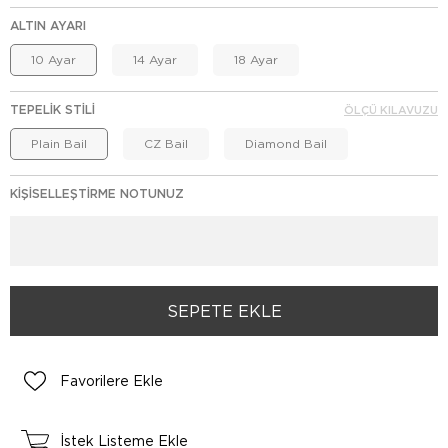
ALTIN AYARI
10 Ayar
14 Ayar
18 Ayar
TEPELIK STILI
ÖLÇÜ KILAVUZU
Plain Bail
CZ Bail
Diamond Bail
KIŞISELLEŞTIRME NOTUNUZ
Favorilere Ekle
İstek Listeme Ekle