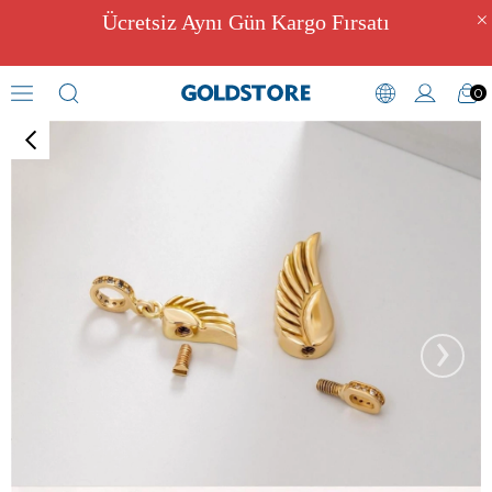
Ücretsiz Aynı Gün Kargo Fırsatı
0
Melek Kanadı Takıları
›