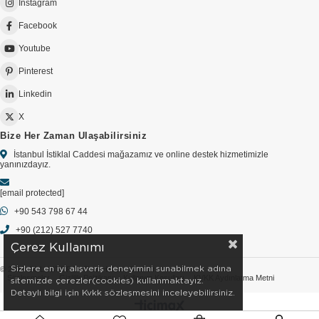
Instagram
Facebook
Youtube
Pinterest
Linkedin
X
Bize Her Zaman Ulaşabilirsiniz
İstanbul İstiklal Caddesi mağazamız ve online destek hizmetimizle
yanınızdayız.
[email protected]
+90 543 798 67 44
+90 (212) 527 7740
Çerez Kullanımı
Sizlere en iyi alışveriş deneyimini sunabilmek adına
© 2026 GOLDSTORE - Tüm Hakları Saklıdır.
Sözleşmeler
Gizlilik Politikası
Kullanım Koşulları
KVKK Aydınlatma Metni
sitemizde çerezler(cookies) kullanmaktayız.
Detaylı bilgi için Kvkk sözleşmesini inceleyebilirsiniz.