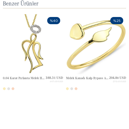
Benzer Ürünler
%40
%25
388.31 USD
204.86 USD
0.04 Karat Pırlanta Melek Halo Altın Kolye
Melek Kanadı Kalp Bypass Altın Yüzük
647.18 USD
273.15 USD