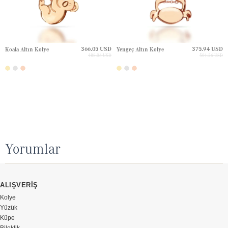
366.05 USD
375.94 USD
Koala Altın Kolye
Yengeç Altın Kolye
488.06 USD
501.26 USD
Yorumlar
ALIŞVERİŞ
Kolye
Yüzük
Küpe