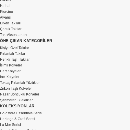
Bileklik
Halhal
Piercing
Alyans
Erkek Takıları
Çocuk Takıları
Takı Aksesuarları
ÖNE ÇIKAN KATEGORİLER
Kişiye Özel Takılar
Pırlantalı Takılar
Renkli Taşlı Takılar
İsimli Kolyeler
Harf Kolyeler
İnci Kolyeler
Tektaş Pırlantalı Yüzükler
Zirkon Taşlı Kolyeler
Nazar Boncuklu Kolyeler
Şahmeran Bileklikler
KOLEKSİYONLAR
Goldstore Essentials Serisi
Heritage & Craft Serisi
La Mer Serisi