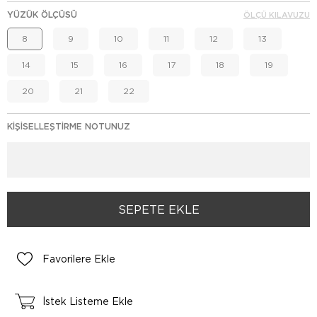
YÜZÜK ÖLÇÜSÜ
ÖLÇÜ KILAVUZU
8
9
10
11
12
13
14
15
16
17
18
19
20
21
22
KIŞISELLEŞTIRME NOTUNUZ
Favorilere Ekle
İstek Listeme Ekle