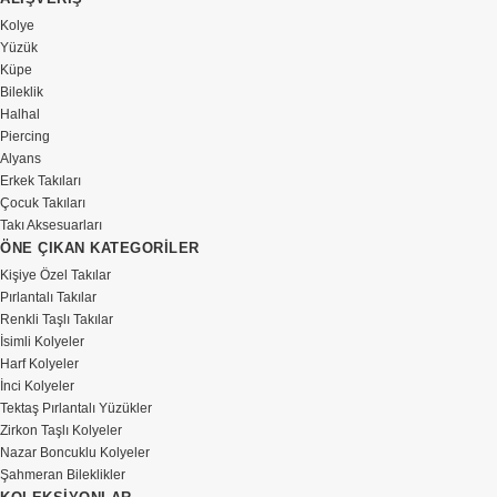
Kolye
Yüzük
Küpe
Bileklik
Halhal
Piercing
Alyans
Erkek Takıları
Çocuk Takıları
Takı Aksesuarları
ÖNE ÇIKAN KATEGORİLER
Kişiye Özel Takılar
Pırlantalı Takılar
Renkli Taşlı Takılar
İsimli Kolyeler
Harf Kolyeler
İnci Kolyeler
Tektaş Pırlantalı Yüzükler
Zirkon Taşlı Kolyeler
Nazar Boncuklu Kolyeler
Şahmeran Bileklikler