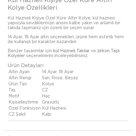
Kolye Özellikleri
Kül Hazneli Kişiye Özel Küre Altın Kolye, kül haznesi
yapısıyla sevdiklerinizin anısını kalbe yakın ve anlamlı bir
takıda taşımanız için özenli bir seçim sunar.
14 Ayar, 18 Ayar altın seçenekleri, ürüne hem estetik hem
de kullanışlı bir karakter kazandırır.
Benzer tasarımlar için
kül Hazneli Takılar
ve
zirkon Taşlı
Kolyeler
seçeneklerini inceleyebilirsiniz.
Ürün Detayları
Altın Ayarı
14 Ayar, 18 Ayar
Altın Rengi
Sarı, Rose, Beyaz
Ürün Tipi
Kolye
Taş
CZ
Motif
Haç
Kişiselleştirme
Gravürlü
Özel Fonksiyon
Kül Haznesi
CZ Şekil
Kalp