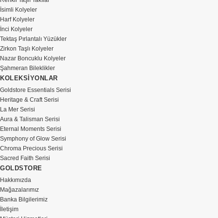
Renkli Taşlı Takılar
İsimli Kolyeler
Harf Kolyeler
İnci Kolyeler
Tektaş Pırlantalı Yüzükler
Zirkon Taşlı Kolyeler
Nazar Boncuklu Kolyeler
Şahmeran Bileklikler
KOLEKSİYONLAR
Goldstore Essentials Serisi
Heritage & Craft Serisi
La Mer Serisi
Aura & Talisman Serisi
Eternal Moments Serisi
Symphony of Glow Serisi
Chroma Precious Serisi
Sacred Faith Serisi
GOLDSTORE
Hakkımızda
Mağazalarımız
Banka Bilgilerimiz
İletişim