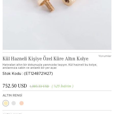
Yorumlar
Kül Hazneli Kişiye Özel Küre Altın Kolye
Hatıraları altın bir dokunuşla yanınızda taşıyın. Kül hazneli bu kolye,
anılarınıza sakin ve anlamlı bir yer açar.
Stok Kodu
(ET1248721427)
752.50 USD
%
25
İndirim
1,003.33 USD
ALTIN RENGI