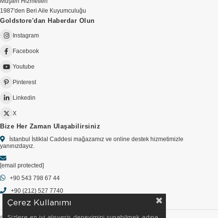
Müşteri Hizmetleri
1987'den Beri Aile Kuyumculuğu
Goldstore'dan Haberdar Olun
Instagram
Facebook
Youtube
Pinterest
Linkedin
X
Bize Her Zaman Ulaşabilirsiniz
İstanbul İstiklal Caddesi mağazamız ve online destek hizmetimizle
yanınızdayız.
[email protected]
+90 543 798 67 44
+90 (212) 527 7740
Çerez Kullanımı
Sizlere en iyi alışveriş deneyimini sunabilmek adına
© 2026 GOLDSTORE - Tüm Hakları Saklıdır.