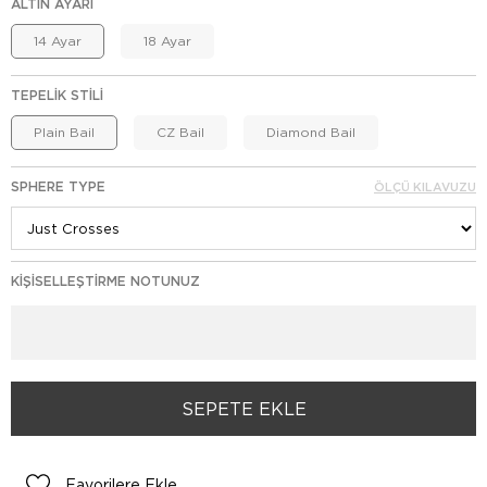
ALTIN AYARI
14 Ayar
18 Ayar
TEPELIK STILI
Plain Bail
CZ Bail
Diamond Bail
SPHERE TYPE
ÖLÇÜ KILAVUZU
KIŞISELLEŞTIRME NOTUNUZ
Favorilere Ekle