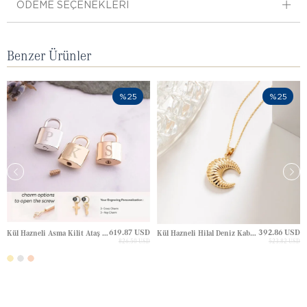
ÖDEME SEÇENEKLERI
Benzer Ürünler
%25
%25
619.87 USD
392.86 USD
Kül Hazneli Asma Kilit Ataş Zincir Altın Kolye
Kül Hazneli Hilal Deniz Kabuğu Altın Kolye
826.50 USD
523.82 USD