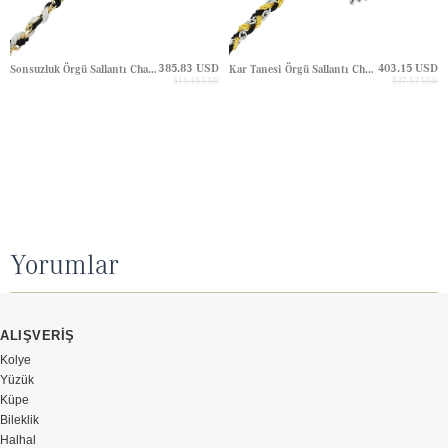
385.83 USD
403.15 USD
Sonsuzluk Örgü Sallantı Charm Altın Bileklik
Kar Tanesi Örgü Sallantı Charm Altın Bileklik
514.45 USD
537.53 USD
Yorumlar
ALIŞVERİŞ
Kolye
Yüzük
Küpe
Bileklik
Halhal