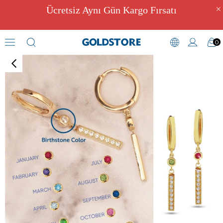
Ücretsiz Aynı Gün Kargo Fırsatı
0
Zirkon Taşlı Küpeler
›