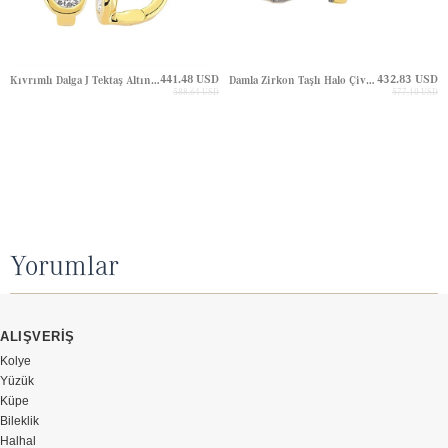
441.48 USD
432.83 USD
Kıvrımlı Dalga J Tektaş Altın Küpe
Damla Zirkon Taşlı Halo Çivili Altın Küpe
588.64 USD
577.10 USD
Yorumlar
ALIŞVERİŞ
Kolye
Yüzük
Küpe
Bileklik
Halhal