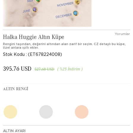
Yorumlar
Halka Huggie Altın Küpe
Rengini taşından, değerini altından alan zarif bir seçim. CZ detaylı bu küpe,
özel anlara ışıltı ekler.
Stok Kodu
(ET678224008)
395.76 USD
%
25
İndirim
527.68 USD
ALTIN RENGI
ALTIN AYARI