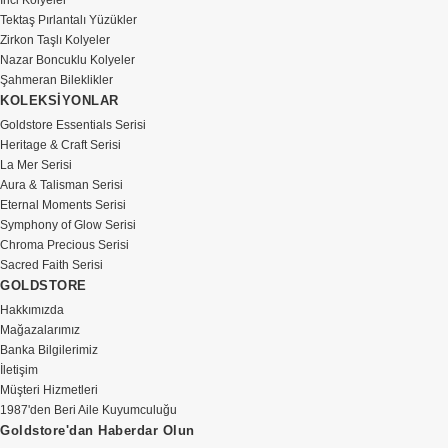
İnci Kolyeler
Tektaş Pırlantalı Yüzükler
Zirkon Taşlı Kolyeler
Nazar Boncuklu Kolyeler
Şahmeran Bileklikler
KOLEKSİYONLAR
Goldstore Essentials Serisi
Heritage & Craft Serisi
La Mer Serisi
Aura & Talisman Serisi
Eternal Moments Serisi
Symphony of Glow Serisi
Chroma Precious Serisi
Sacred Faith Serisi
GOLDSTORE
Hakkımızda
Mağazalarımız
Banka Bilgilerimiz
İletişim
Müşteri Hizmetleri
1987'den Beri Aile Kuyumculuğu
Goldstore'dan Haberdar Olun