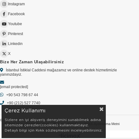
Instagram
Facebook
Youtube
Pinterest
Linkedin
X
Bize Her Zaman Ulaşabilirsiniz
İstanbul İstiklal Caddesi mağazamız ve online destek hizmetimizle
yanınızdayız.
[email protected]
+90 543 798 67 44
+90 (212) 527 7740
Çerez Kullanımı
Sizlere en iyi alışveriş deneyimini sunabilmek adına
© 2026 GOLDSTORE - Tüm Hakları Saklıdır.
Sözleşmeler
Gizlilik Politikası
Kullanım Koşulları
KVKK Aydınlatma Metni
sitemizde çerezler(cookies) kullanmaktayız.
Detaylı bilgi için Kvkk sözleşmesini inceleyebilirsiniz.