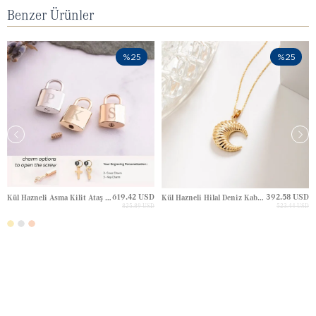
Benzer Ürünler
%25
%25
619.42 USD
392.58 USD
Kül Hazneli Asma Kilit Ataş Zincir Altın Kolye
Kül Hazneli Hilal Deniz Kabuğu Altın Kolye
825.89 USD
523.44 USD