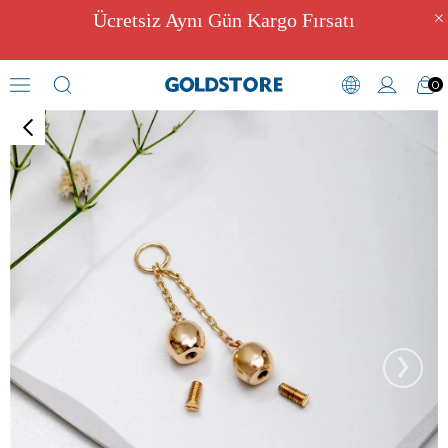
Ücretsiz Aynı Gün Kargo Fırsatı
0
Kül Hazneli Takılar
›