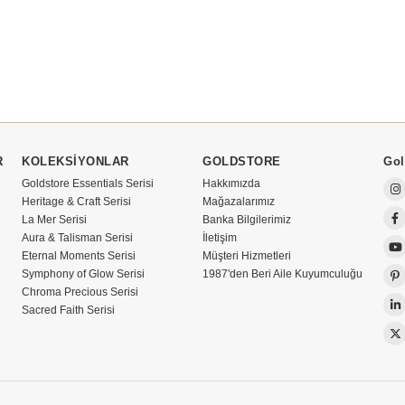
R
KOLEKSİYONLAR
GOLDSTORE
Gol
Goldstore Essentials Serisi
Hakkımızda
Heritage & Craft Serisi
Mağazalarımız
La Mer Serisi
Banka Bilgilerimiz
Aura & Talisman Serisi
İletişim
Eternal Moments Serisi
Müşteri Hizmetleri
Symphony of Glow Serisi
1987'den Beri Aile Kuyumculuğu
Chroma Precious Serisi
Sacred Faith Serisi