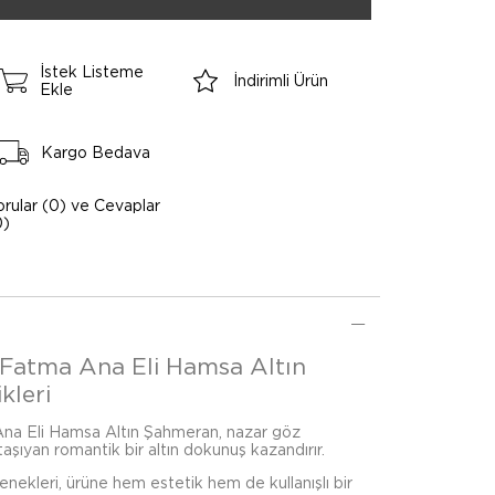
İstek Listeme
İndirimli Ürün
Ekle
Kargo Bedava
orular (0) ve Cevaplar
0)
 Fatma Ana Eli Hamsa Altın
kleri
na Eli Hamsa Altın Şahmeran, nazar göz
 taşıyan romantik bir altın dokunuş kazandırır.
çenekleri, ürüne hem estetik hem de kullanışlı bir