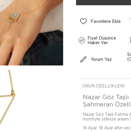
Favorilere Ekle
Fiyat Düşünce
Haber Ver
S
(
Yorum Yaz
ÜRÜN ÖZELLIKLERI
Nazar Göz Taşlı
Şahmeran Özelli
Nazar Göz Taşlı Fatma A
motifiyle stilinize anlam
14 Ayar, 18 Ayar altın se