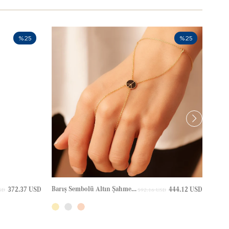
%25
%25
Barış Sembolü Altın Şahmeran
372.37 USD
444.12 USD
SD
592.16 USD