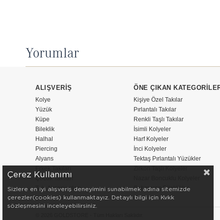
Yorumlar
ALIŞVERİŞ
ÖNE ÇIKAN KATEGORİLE
Kolye
Kişiye Özel Takılar
Yüzük
Pırlantalı Takılar
Küpe
Renkli Taşlı Takılar
Bileklik
İsimli Kolyeler
Halhal
Harf Kolyeler
Piercing
İnci Kolyeler
Alyans
Tektaş Pırlantalı Yüzükler
Erkek Takıları
Zirkon Taşlı Kolyeler
Çerez Kullanımı
Çocuk Takıları
Nazar Boncuklu Kolyeler
Takı Aksesuarları
Şahmeran Bileklikler
Sizlere en iyi alışveriş deneyimini sunabilmek adına sitemizde
çerezler(cookies) kullanmaktayız. Detaylı bilgi için Kvkk
sözleşmesini inceleyebilirsiniz.
© 2026 GOLDSTORE - Tüm Hakları Saklıdır.