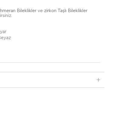
hmeran Bileklikler
ve
zirkon Taşlı Bileklikler
rsiniz.
Ayar
 Beyaz