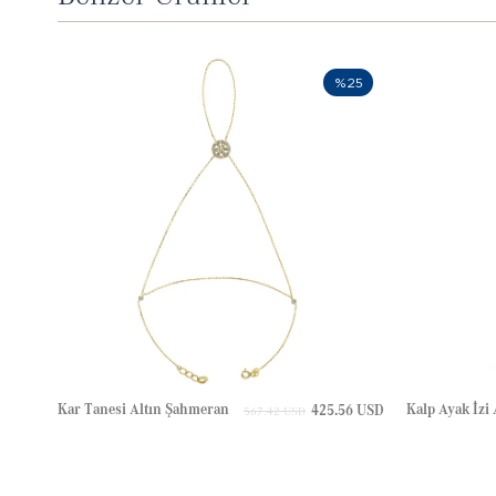
%25
Kar Tanesi Altın Şahmeran
Kalp Ayak İzi
425.56 USD
567.42 USD