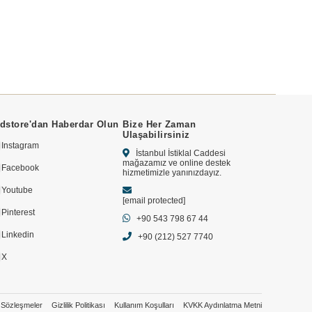
dstore'dan Haberdar Olun
Bize Her Zaman
Ulaşabilirsiniz
Instagram
İstanbul İstiklal Caddesi
mağazamız ve online destek
Facebook
hizmetimizle yanınızdayız.
Youtube
[email protected]
Pinterest
+90 543 798 67 44
Linkedin
+90 (212) 527 7740
X
Sözleşmeler
Gizlilik Politikası
Kullanım Koşulları
KVKK Aydınlatma Metni