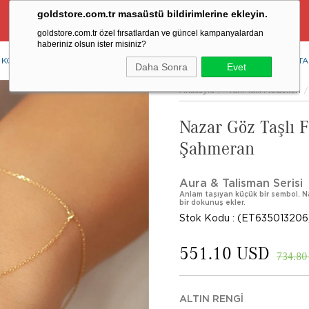
goldstore.com.tr masaüstü bildirimlerine ekleyin.
Ücretsiz Aynı Gün Kargo Fırsatı
goldstore.com.tr özel fırsatlardan ve güncel kampanyalardan
haberiniz olsun ister misiniz?
KOLYE
YÜZÜK
KÜPE
BİLEKLİK
RENKLİ TAŞLAR
PIRLANTA
Daha Sonra
Evet
Anasayfa
Tüm Takı Modelleri
Nazar Göz Taşlı 
Şahmeran
Aura & Talisman Serisi
Anlam taşıyan küçük bir sembol. Na
bir dokunuş ekler.
Stok Kodu
(ET635013206
551.10 USD
734.80
ALTIN RENGI