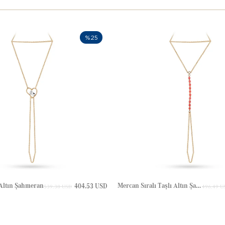
%25
 Altın Şahmeran
Mercan Sıralı Taşlı Altın Şahmeran
404.53 USD
539.38 USD
496.49 U