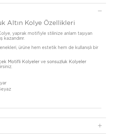
 Altın Kolye Özellikleri
olye, yaprak motifiyle stilinize anlam taşıyan
ş kazandırır.
çenekleri, ürüne hem estetik hem de kullanışlı bir
çek Motifli Kolyeler
ve
sonsuzluk Kolyeler
rsiniz.
Ayar
 Beyaz