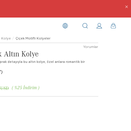
Kolye
Çiçek Motifli Kolyeler
Yorumlar
 Altın Kolye
Yaprak detayıyla bu altın kolye, özel anlara romantik bir
7)
%
25
İndirim
 USD