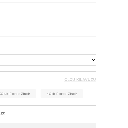
ÖLÇÜ KILAVUZU
30luk Forse Zincir
40lık Forse Zincir
UZ