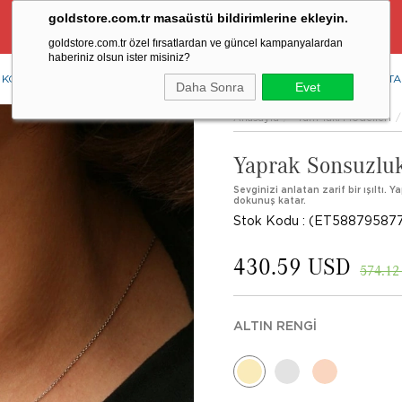
goldstore.com.tr masaüstü bildirimlerine ekleyin.
Ücretsiz Aynı Gün Kargo Fırsatı
goldstore.com.tr özel fırsatlardan ve güncel kampanyalardan
haberiniz olsun ister misiniz?
KOLYE
YÜZÜK
KÜPE
BİLEKLİK
RENKLİ TAŞLAR
PIRLANTA
Daha Sonra
Evet
Anasayfa
Tüm Takı Modelleri
Yaprak Sonsuzluk
Sevginizi anlatan zarif bir ışıltı. 
dokunuş katar.
Stok Kodu
(ET58879587
430.59 USD
574.12
ALTIN RENGI