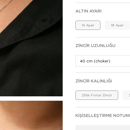
ALTIN AYARI
14 Ayar
18 Ayar
ZINCIR UZUNLUĞU
ZINCIR KALINLIĞI
25lik Forse Zincir
KIŞISELLEŞTIRME NOTUN