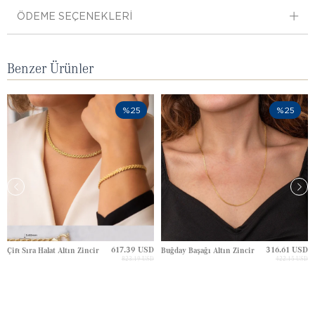
ÖDEME SEÇENEKLERI
Benzer Ürünler
%25
%25
617.39 USD
316.61 USD
Çift Sıra Halat Altın Zincir
Buğday Başağı Altın Zincir
823.19 USD
422.15 USD