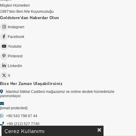
Müşteri Hizmetleri
1987'den Beri Aile Kuyumculuğu
Goldstore'dan Haberdar Olun
Instagram
Facebook
Youtube
Pinterest
Linkedin
X
Bize Her Zaman Ulaşabilirsiniz
İstanbul İstiklal Caddesi mağazamız ve online destek hizmetimizle
yanınızdayız.
[email protected]
+90 543 798 67 44
+90 (212) 527 7740
Çerez Kullanımı