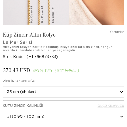
Yorumlar
Küp Zincir Altın Kolye
La Mer Serisi
Hikâyenizi taşıyan zarif bir dokunuş. Kişiye özel bu altın zincir, her gün
anlamla kullanılabilecek bir hediye seçeneğidir.
Stok Kodu
(ET766873733)
370.43 USD
%
25
İndirim
493.91 USD
ZINCIR UZUNLUĞU
KUTU ZINCIR KALINLIĞI
ÖLÇÜ KILAVUZU