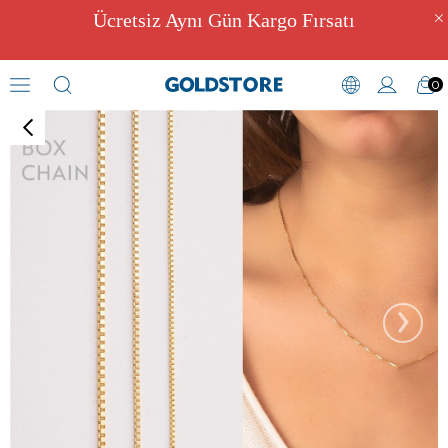
Ücretsiz Aynı Gün Kargo Fırsatı
0
Zincir Kolyeler
›