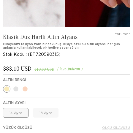
Yorumlar
Klasik Düz Harfli Altın Alyans
Hikâyenizi taşıyan zarif bir dokunuş. Kişiye özel bu altın alyans, her gün
anlamla kullanılabilecek bir hediye seçeneğidir.
Stok Kodu
(ET720590315)
383.10 USD
%
25
İndirim
510.80 USD
ALTIN RENGI
ALTIN AYARI
14 Ayar
18 Ayar
YÜZÜK ÖLÇÜSÜ
ÖLÇÜ KILAVUZU