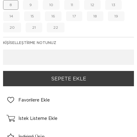
8
9
10
11
12
13
14
15
16
17
18
19
20
21
22
KIŞISELLEŞTIRME NOTUNUZ
Favorilere Ekle
İstek Listeme Ekle
İndirimli Ürün