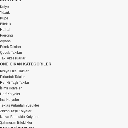
Kolye
Yüzük
Küpe
Bileklik
Halhal
Piercing
Alyans
Erkek Takıları
Çocuk Takıları
Takı Aksesuarları
ÖNE ÇIKAN KATEGORİLER
Kişiye Özel Takılar
Pırlantalı Takılar
Renkli Taşlı Takılar
İsimli Kolyeler
Harf Kolyeler
İnci Kolyeler
Tektaş Pırlantalı Yüzükler
Zirkon Taşlı Kolyeler
Nazar Boncuklu Kolyeler
Şahmeran Bileklikler