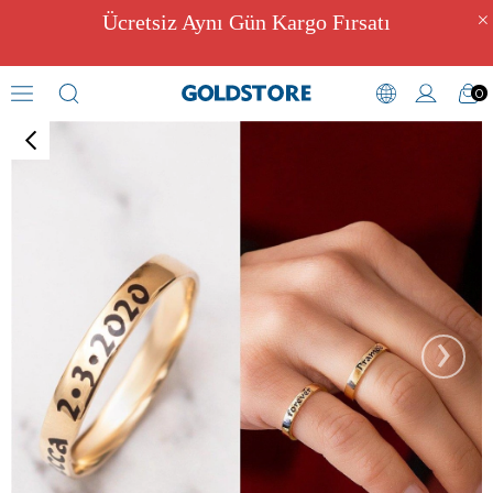
Ücretsiz Aynı Gün Kargo Fırsatı
0
Alyans
›