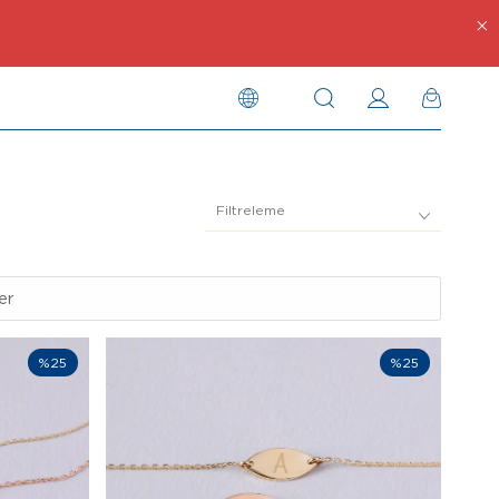
Filtreleme
er
%25
%25