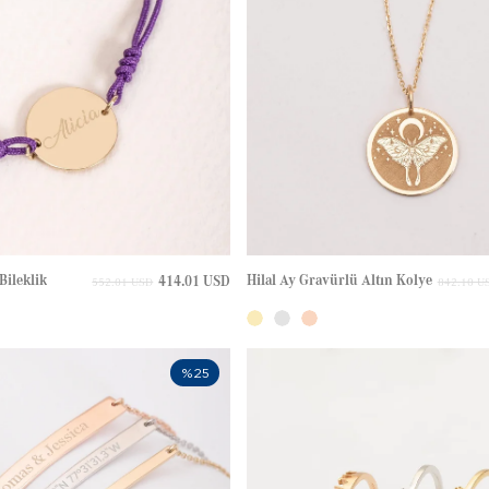
Bileklik
Hilal Ay Gravürlü Altın Kolye
414.01 USD
552.01 USD
842.10 U
%25