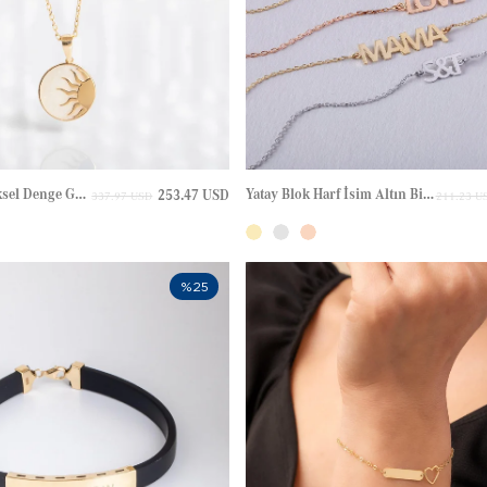
Güneş Işığı Göksel Denge Gravürlü Altın Kolye
Yatay Blok Harf İsim Altın Bileklik
253.47 USD
337.97 USD
211.23 U
%25