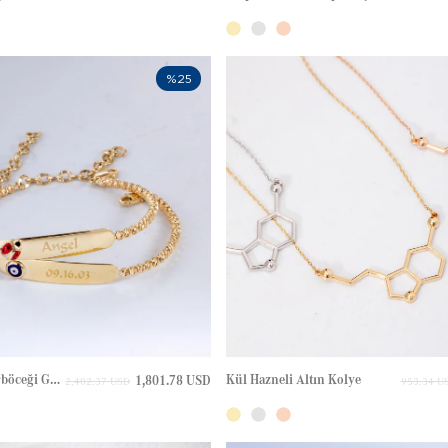
%25
Nazar Göz Uğurböceği Gravürlü Altın Bileklik
Kül Hazneli Altın Kolye
1,801.78 USD
2,402.37 USD
953.34 U