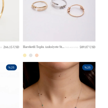
Hareketli Toplu Anksiyete Stres Bypass Altın Yüzük
266.15 USD
589.07 USD
SD
785.43 USD
%25
%25