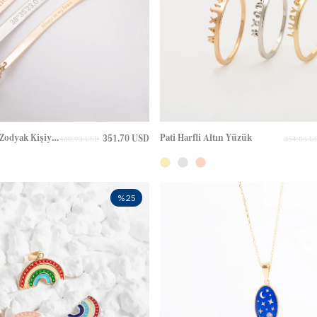
Kalp Yıldız Haç Zodyak Kişiye Özel Plaka Altın Bileklik
Pati Harfli Altın Yüzük
351.70 USD
468.93 USD
354.86 U
%25