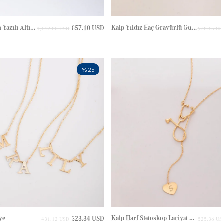
Kişiye Özel İsim Yazılı Altın Erkek Bilekliği
Kalp Yıldız Haç Gravürlü Gurmet Zincir Altın Bileklik
857.10 USD
1,142.80 USD
978.15 U
%25
ye
Kalp Harf Stetoskop Lariyat Altın Kolye
323.34 USD
431.12 USD
525.36 U