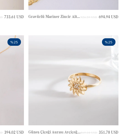
Gravürlü Mariner Zincir Altın Bileklik
733.61 USD
694.94 USD
SD
926.59 USD
%25
%25
Güneş Çiçeği Aurası Ayçiçeği Minimalist Altın Yüzük
394.02 USD
351.78 USD
SD
469.04 USD