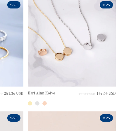
%25
%25
Harf Altın Kolye
251.36 USD
143.64 USD
SD
191.51 USD
%25
%25