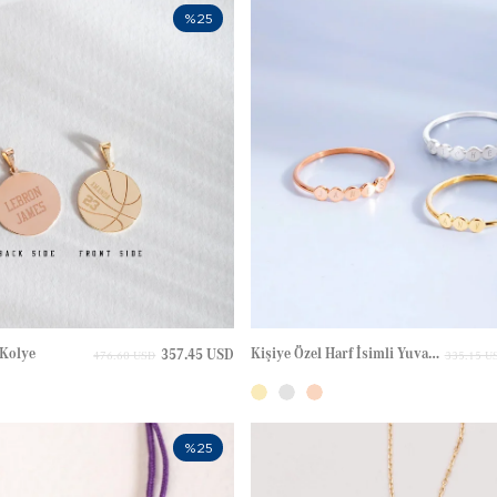
%25
 Kolye
Kişiye Özel Harf İsimli Yuvarlak Plaka Altın Yüzük
357.45 USD
476.60 USD
335.15 U
%25