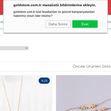
goldstore.com.tr masaüstü bildirimlerine ekleyin.
Ücretsiz Aynı Gün Kargo Fırsatı
goldstore.com.tr özel fırsatlardan ve güncel kampanyalardan
haberiniz olsun ister misiniz?
KOLYE
YÜZÜK
KÜPE
BİLEKLİK
RENKLİ TAŞLAR
PIRLANTA
Daha Sonra
Evet
Önceki Ürünleri Göst
%25