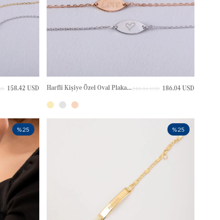
Harfli Kişiye Özel Oval Plaka Altın Bileklik
158.42 USD
186.04 USD
SD
248.06 USD
%25
%25