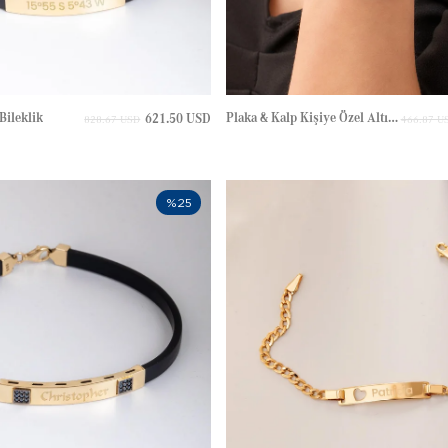
Bileklik
Plaka & Kalp Kişiye Özel Altın Bileklik
621.50 USD
828.67 USD
466.87 U
%25