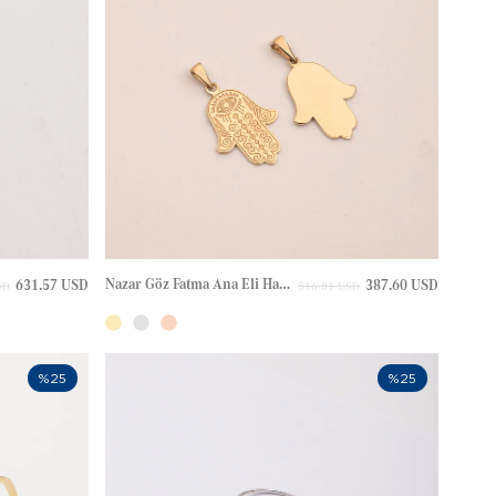
Nazar Göz Fatma Ana Eli Hamsa Gravürlü Altın Kolye
631.57 USD
387.60 USD
SD
516.81 USD
%25
%25