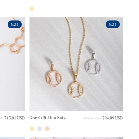
%25
%25
Gravürlü Altın Kolye
715.01 USD
204.89 USD
SD
273.19 USD