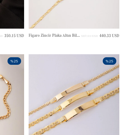
Figaro Zincir Plaka Altın Bileklik
350.15 USD
440.33 USD
SD
587.11 USD
%25
%25