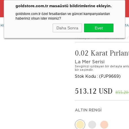
goldstore.com.tr masaüstü bildirimlerine ekleyin.
Ücretsiz Aynı Gün Kargo Fırsatı
goldstore.com.tr özel fırsatlardan ve güncel kampanyalardan
haberiniz olsun ister misiniz?
KOLYE
YÜZÜK
KÜPE
BİLEKLİK
RENKLİ TAŞLAR
PIRLANTA
Daha Sonra
Evet
Anasayfa
Tüm Takı Modelleri
0.02 Karat Pırlan
La Mer Serisi
Sevginizi ışıldayan bir detayla anla
bir seçimdir.
Stok Kodu
(PJP9669)
513.12 USD
855.20
ALTIN RENGI