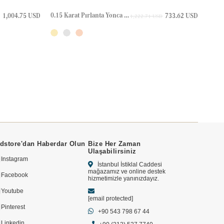
0.15 Karat Pırlanta Yonca Altın Kolye
1,004.75 USD
733.62 USD
1,222.71 USD
dstore'dan Haberdar Olun
Bize Her Zaman
Ulaşabilirsiniz
Instagram
İstanbul İstiklal Caddesi
mağazamız ve online destek
Facebook
hizmetimizle yanınızdayız.
Youtube
[email protected]
Pinterest
+90 543 798 67 44
Linkedin