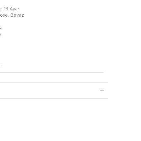
r, 18 Ayar
Rose, Beyaz
ta
ş
d