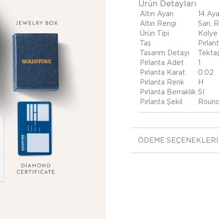
Ürün Detayları
Altın Ayarı
14 Aya
Altın Rengi
Sarı, 
Ürün Tipi
Kolye
Taş
Pırlan
Tasarım Detayı
Tekta
Pırlanta Adet
1
Pırlanta Karat
0.02
Pırlanta Renk
H
Pırlanta Berraklık
SI
Pırlanta Şekil
Roun
ÖDEME SEÇENEKLERI