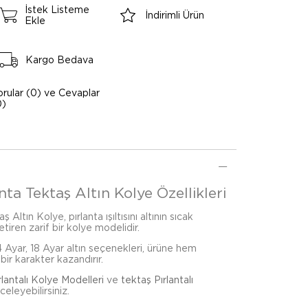
İstek Listeme
İndirimli Ürün
Ekle
Kargo Bedava
orular (0) ve Cevaplar
0)
nta Tektaş Altın Kolye Özellikleri
Altın Kolye, pırlanta ışıltısını altının sıcak
iren zarif bir kolye modelidir.
4 Ayar, 18 Ayar altın seçenekleri, ürüne hem
bir karakter kazandırır.
rlantalı Kolye Modelleri
ve
tektaş Pırlantalı
eleyebilirsiniz.