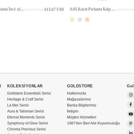
0.05 Karat Pırlanta İnci Altın Kolye
0.05 Karat Pırlanta Kalp Altın Kolye
613.67 USD
1,022.78 USD
1,674.58 USD
R
KOLEKSİYONLAR
GOLDSTORE
Gol
Goldstore Essentials Serisi
Hakkımızda
Heritage & Craft Serisi
Mağazalarımız
La Mer Serisi
Banka Bilgilerimiz
Aura & Talisman Serisi
İletişim
Eternal Moments Serisi
Müşteri Hizmetleri
Symphony of Glow Serisi
1987'den Beri Aile Kuyumculuğu
Chroma Precious Serisi