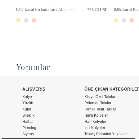
0.09 Karat Pırlanta İnci Altın Kolye
775.23 USD
1,292.05 USD
Yorumlar
ALIŞVERİŞ
ÖNE ÇIKAN KATEGORİLE
Kolye
Kişiye Özel Takılar
Yüzük
Pırlantalı Takılar
Küpe
Renkli Taşlı Takılar
Bileklik
İsimli Kolyeler
Halhal
Harf Kolyeler
Piercing
İnci Kolyeler
Alyans
Tektaş Pırlantalı Yüzükler