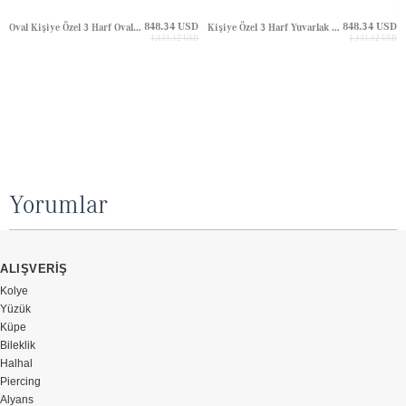
848.34 USD
848.34 USD
Oval Kişiye Özel 3 Harf Oval Plaka Altın Kol Düğmesi
Kişiye Özel 3 Harf Yuvarlak Plaka Altın Kol Düğmesi
1,131.12 USD
1,131.12 USD
Yorumlar
ALIŞVERİŞ
Kolye
Yüzük
Küpe
Bileklik
Halhal
Piercing
Alyans