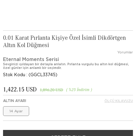
0.01 Karat Pırlanta Kişiye Özel İsimli Dikdörtgen
Altın Kol Düğmesi
Yorumlar
Eternal Moments Serisi
Sevginizi ışıldayan bir detayla anlatın. Pırlanta vurgulu bu altın kol düğmesi,
özel günler için anlamlı bir seçimdir.
Stok Kodu
(GGCL33745)
1,422.15 USD
%
25
İndirim
1,896.20 USD
ALTIN AYARI
ÖLÇÜ KILAVUZU
14 Ayar