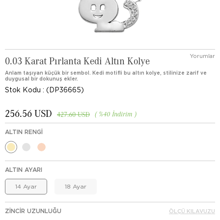
Yorumlar
0.03 Karat Pırlanta Kedi Altın Kolye
Anlam taşıyan küçük bir sembol. Kedi motifli bu altın kolye, stilinize zarif ve
duygusal bir dokunuş ekler.
Stok Kodu
(DP36665)
256.56 USD
%
40
İndirim
427.60 USD
ALTIN RENGI
ALTIN AYARI
14 Ayar
18 Ayar
ZINCIR UZUNLUĞU
ÖLÇÜ KILAVUZU