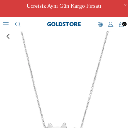
Ücretsiz Aynı Gün Kargo Fırsatı
0
Pırlantalı Kolye Modelleri
›