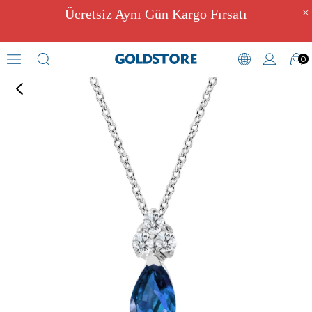
Ücretsiz Aynı Gün Kargo Fırsatı
0
Pırlantalı Kolye Modelleri
›