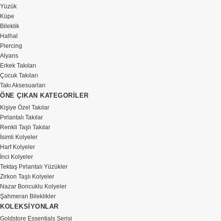
Yüzük
Küpe
Bileklik
Halhal
Piercing
Alyans
Erkek Takıları
Çocuk Takıları
Takı Aksesuarları
ÖNE ÇIKAN KATEGORİLER
Kişiye Özel Takılar
Pırlantalı Takılar
Renkli Taşlı Takılar
İsimli Kolyeler
Harf Kolyeler
İnci Kolyeler
Tektaş Pırlantalı Yüzükler
Zirkon Taşlı Kolyeler
Nazar Boncuklu Kolyeler
Şahmeran Bileklikler
KOLEKSİYONLAR
Goldstore Essentials Serisi