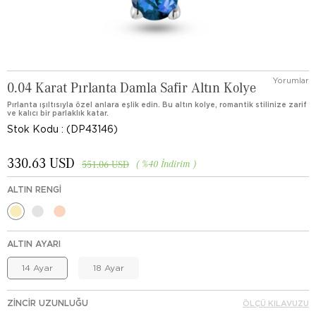
Yorumlar
0.04 Karat Pırlanta Damla Safir Altın Kolye
Pırlanta ışıltısıyla özel anlara eşlik edin. Bu altın kolye, romantik stilinize zarif
ve kalıcı bir parlaklık katar.
Stok Kodu
(DP43146)
330.63 USD
%
40
İndirim
551.06 USD
ALTIN RENGI
ALTIN AYARI
14 Ayar
18 Ayar
ZINCIR UZUNLUĞU
ÖLÇÜ KILAVUZU