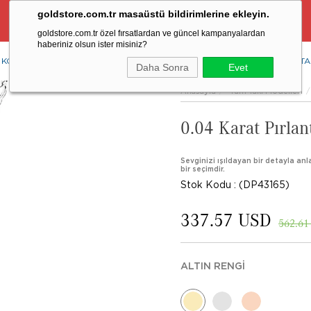
goldstore.com.tr masaüstü bildirimlerine ekleyin.
Ücretsiz Aynı Gün Kargo Fırsatı
goldstore.com.tr özel fırsatlardan ve güncel kampanyalardan
haberiniz olsun ister misiniz?
KOLYE
YÜZÜK
KÜPE
BİLEKLİK
RENKLİ TAŞLAR
PIRLANTA
Daha Sonra
Evet
Anasayfa
Tüm Takı Modelleri
0.04 Karat Pırlan
Sevginizi ışıldayan bir detayla anla
bir seçimdir.
Stok Kodu
(DP43165)
337.57 USD
562.61
ALTIN RENGI