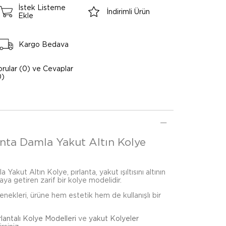
İstek Listeme
İndirimli Ürün
Ekle
Kargo Bedava
orular (0) ve Cevaplar
0)
anta Damla Yakut Altın Kolye
Yakut Altın Kolye, pırlanta, yakut ışıltısını altının
ya getiren zarif bir kolye modelidir.
çenekleri, ürüne hem estetik hem de kullanışlı bir
rlantalı Kolye Modelleri
ve
yakut Kolyeler