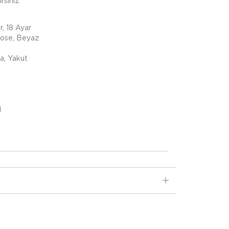
rsiniz.
r, 18 Ayar
Rose, Beyaz
ta, Yakut
d