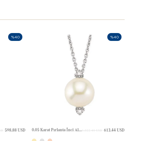
%40
%40
0.05 Karat Pırlanta İnci Altın Kolye
598.88 USD
613.44 USD
SD
1,022.40 USD