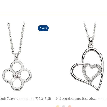
%40
0.15 Karat Pırlanta Yonca Altın Kolye
0.11 Karat Pırlanta Kalp Altın Kolye
733.36 USD
1,222.26 USD
998.14 U