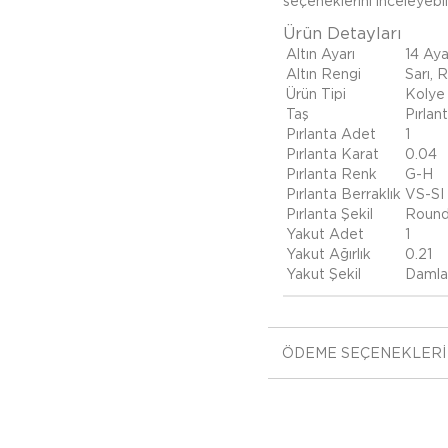
seçeneklerini inceleyebili
Ürün Detayları
Altın Ayarı
14 Aya
Altın Rengi
Sarı, 
Ürün Tipi
Kolye
Taş
Pırlan
Pırlanta Adet
1
Pırlanta Karat
0.04
Pırlanta Renk
G-H
Pırlanta Berraklık
VS-SI
Pırlanta Şekil
Roun
Yakut Adet
1
Yakut Ağırlık
0.21
Yakut Şekil
Damla
ÖDEME SEÇENEKLERI