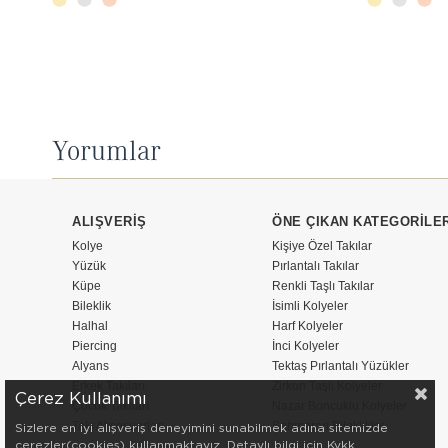
Yorumlar
ALIŞVERİŞ
ÖNE ÇIKAN KATEGORİLE
Kolye
Kişiye Özel Takılar
Yüzük
Pırlantalı Takılar
Küpe
Renkli Taşlı Takılar
Bileklik
İsimli Kolyeler
Halhal
Harf Kolyeler
Piercing
İnci Kolyeler
Alyans
Tektaş Pırlantalı Yüzükler
Erkek Takıları
Zirkon Taşlı Kolyeler
Çerez Kullanımı
Çocuk Takıları
Nazar Boncuklu Kolyeler
Takı Aksesuarları
Şahmeran Bileklikler
Sizlere en iyi alışveriş deneyimini sunabilmek adına sitemizde
çerezler(cookies) kullanmaktayız. Detaylı bilgi için Kvkk