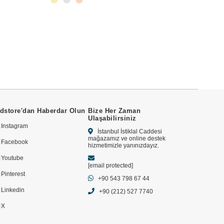
dstore'dan Haberdar Olun
Bize Her Zaman
Ulaşabilirsiniz
Instagram
İstanbul İstiklal Caddesi
mağazamız ve online destek
Facebook
hizmetimizle yanınızdayız.
Youtube
[email protected]
Pinterest
+90 543 798 67 44
Linkedin
+90 (212) 527 7740
X