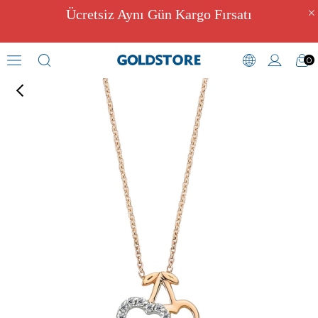
Ücretsiz Aynı Gün Kargo Fırsatı
0
Pırlantalı Kolye Modelleri
›