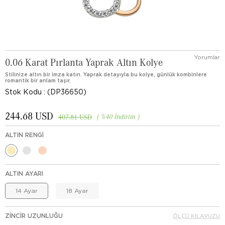
Yorumlar
0.06 Karat Pırlanta Yaprak Altın Kolye
Stilinize altın bir imza katın. Yaprak detayıyla bu kolye, günlük kombinlere
romantik bir anlam taşır.
Stok Kodu
(DP36650)
244.68 USD
%
40
İndirim
407.81 USD
ALTIN RENGI
ALTIN AYARI
14 Ayar
18 Ayar
ZINCIR UZUNLUĞU
ÖLÇÜ KILAVUZU