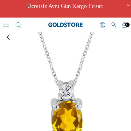
Ücretsiz Aynı Gün Kargo Fırsatı
0
Pırlantalı Kolye Modelleri
›