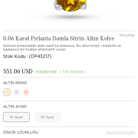
Yorumlar
0.06 Karat Pırlanta Damla Sitrin Altın Kolye
Işıltısını pırlantadan alan zarif bir dokunuş. Bu altın kolye, romantik ve
zamansız bir hediye alternatifi sunar.
Stok Kodu
(DP43217)
551.06 USD
%
40
İndirim
918.43 USD
ALTIN RENGI
ALTIN AYARI
14 Ayar
18 Ayar
ZINCIR UZUNLUĞU
ÖLÇÜ KILAVUZU