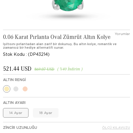
Yorumlar
0.06 Karat Pırlanta Oval Zümrüt Altın Kolye
Işıltısını pırlantadan alan zarif bir dokunuş. Bu altın kolye, romantik ve
zamansız bir hediye alternatifi sunar.
Stok Kodu
(DP43214)
521.44 USD
%
40
İndirim
869.07 USD
ALTIN RENGI
ALTIN AYARI
14 Ayar
18 Ayar
ZINCIR UZUNLUĞU
ÖLÇÜ KILAVUZU