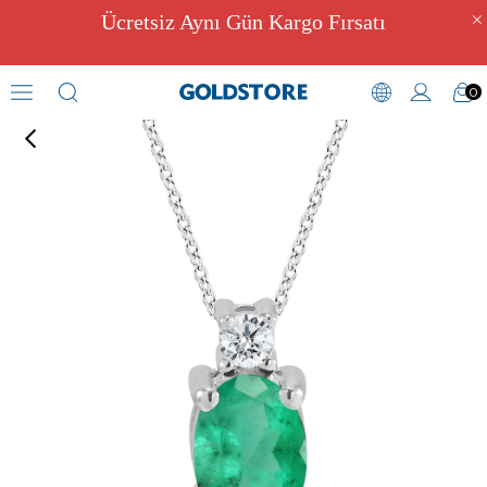
Ücretsiz Aynı Gün Kargo Fırsatı
0
Pırlantalı Kolye Modelleri
›