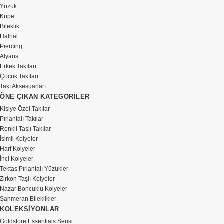
Yüzük
Küpe
Bileklik
Halhal
Piercing
Alyans
Erkek Takıları
Çocuk Takıları
Takı Aksesuarları
ÖNE ÇIKAN KATEGORİLER
Kişiye Özel Takılar
Pırlantalı Takılar
Renkli Taşlı Takılar
İsimli Kolyeler
Harf Kolyeler
İnci Kolyeler
Tektaş Pırlantalı Yüzükler
Zirkon Taşlı Kolyeler
Nazar Boncuklu Kolyeler
Şahmeran Bileklikler
KOLEKSİYONLAR
Goldstore Essentials Serisi