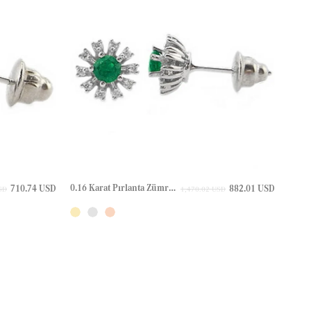
0.16 Karat Pırlanta Zümrüt Halo Çivili Altın Küpe
710.74 USD
882.01 USD
SD
1,470.02 USD