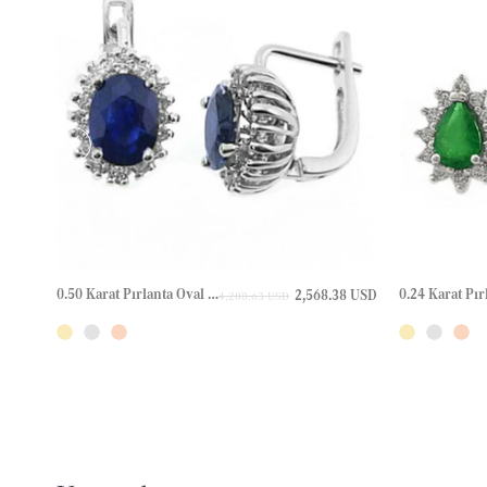
0.50 Karat Pırlanta Oval Safir Halo Çivili Altın Küpe
2,568.38 USD
4,280.63 USD