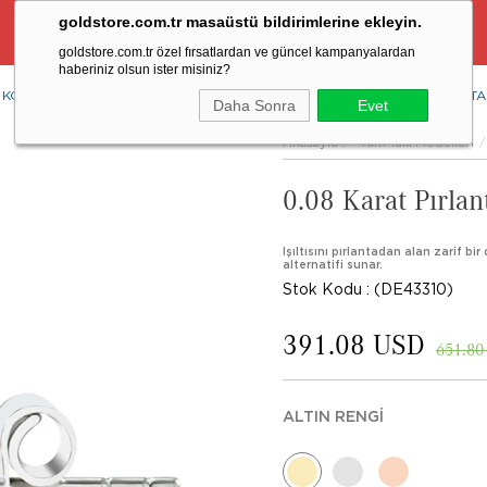
goldstore.com.tr masaüstü bildirimlerine ekleyin.
Ücretsiz Aynı Gün Kargo Fırsatı
goldstore.com.tr özel fırsatlardan ve güncel kampanyalardan
haberiniz olsun ister misiniz?
KOLYE
YÜZÜK
KÜPE
BİLEKLİK
RENKLİ TAŞLAR
PIRLANTA
Daha Sonra
Evet
Anasayfa
Tüm Takı Modelleri
0.08 Karat Pırlan
Işıltısını pırlantadan alan zarif b
alternatifi sunar.
Stok Kodu
(DE43310)
391.08 USD
651.80
ALTIN RENGI