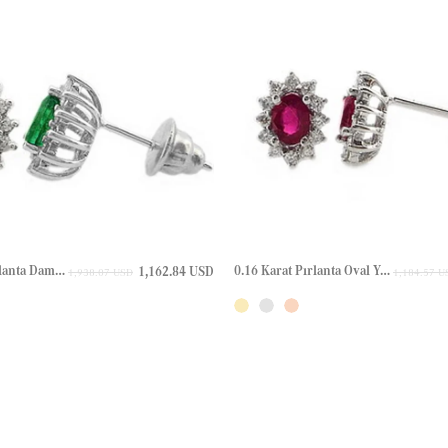
0.24 Karat Pırlanta Damla Zümrüt Halo Çivili Altın Küpe
0.16 Karat Pırlanta Oval Yakut Halo Çivili Altın Küpe
1,162.84 USD
1,938.07 USD
1,184.57 U