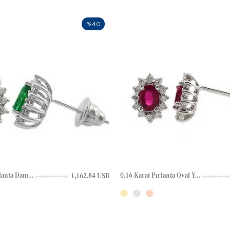
%40
0.24 Karat Pırlanta Damla Zümrüt Halo Çivili Altın Küpe
0.16 Karat Pırlanta Oval Yakut Halo Çivili Altın Küpe
1,162.84 USD
1,938.07 USD
1,184.57 U