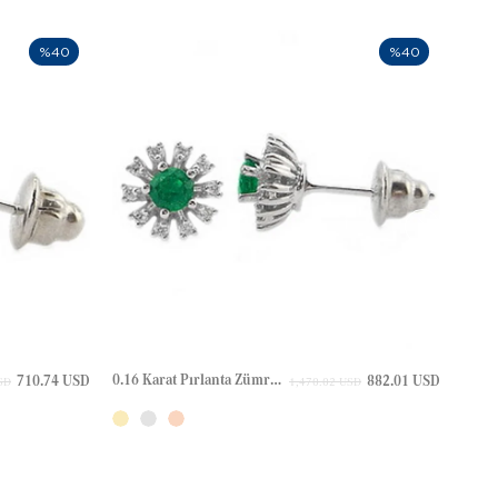
%40
%40
0.16 Karat Pırlanta Zümrüt Halo Çivili Altın Küpe
710.74 USD
882.01 USD
SD
1,470.02 USD