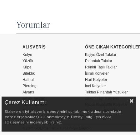
Yorumlar
ALIŞVERİŞ
ÖNE ÇIKAN KATEGORİLE
Kolye
Kişiye Özel Takılar
Yüzük
Pırlantalı Takılar
Küpe
Renkli Taşlı Takılar
Bileklik
İsimli Kolyeler
Halhal
Harf Kolyeler
Piercing
İnci Kolyeler
Alyans
Tektaş Pırlantalı Yüzükler
Erkek Takıları
Zirkon Taşlı Kolyeler
Çerez Kullanımı
Çocuk Takıları
Nazar Boncuklu Kolyeler
Takı Aksesuarları
Şahmeran Bileklikler
Sizlere en iyi alışveriş deneyimini sunabilmek adına sitemizde
çerezler(cookies) kullanmaktayız. Detaylı bilgi için Kvkk
sözleşmesini inceleyebilirsiniz.
© 2026 GOLDSTORE - Tüm Hakları Saklıdır.