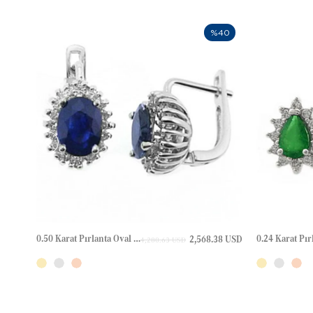
%40
0.50 Karat Pırlanta Oval Safir Halo Çivili Altın Küpe
2,568.38 USD
4,280.63 USD