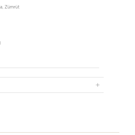
ta, Zümrüt
d