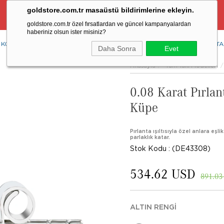
goldstore.com.tr masaüstü bildirimlerine ekleyin.
Ücretsiz Aynı Gün Kargo Fırsatı
goldstore.com.tr özel fırsatlardan ve güncel kampanyalardan
haberiniz olsun ister misiniz?
KOLYE
YÜZÜK
KÜPE
BİLEKLİK
RENKLİ TAŞLAR
PIRLANTA
Daha Sonra
Evet
Anasayfa
Tüm Takı Modelleri
0.08 Karat Pırlan
Küpe
Pırlanta ışıltısıyla özel anlara eşli
parlaklık katar.
Stok Kodu
(DE43308)
534.62 USD
891.03
ALTIN RENGI