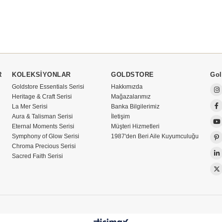
R
KOLEKSİYONLAR
GOLDSTORE
Gol
Goldstore Essentials Serisi
Hakkımızda
Heritage & Craft Serisi
Mağazalarımız
La Mer Serisi
Banka Bilgilerimiz
Aura & Talisman Serisi
İletişim
Eternal Moments Serisi
Müşteri Hizmetleri
Symphony of Glow Serisi
1987'den Beri Aile Kuyumculuğu
Chroma Precious Serisi
Sacred Faith Serisi