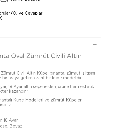
orular (0) ve Cevaplar
0)
nta Oval Zümrüt Çivili Altın
ümrüt Çivili Altın Küpe, pırlanta, zümrüt ışıltısını
 bir araya getiren zarif bir küpe modelidir.
 Ayar, 18 Ayar altın seçenekleri, ürüne hem estetik
kter kazandırır.
rlantalı Küpe Modelleri
ve
zümrüt Küpeler
rsiniz.
r, 18 Ayar
Rose, Beyaz