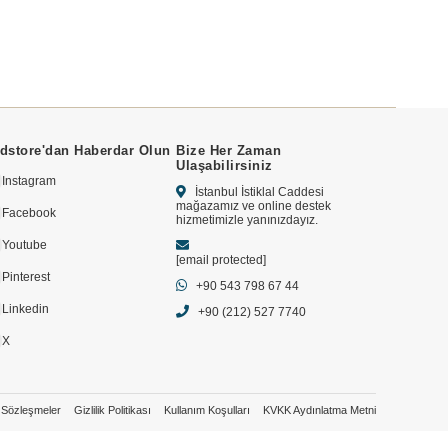
dstore'dan Haberdar Olun
Bize Her Zaman
Ulaşabilirsiniz
Instagram
İstanbul İstiklal Caddesi
mağazamız ve online destek
Facebook
hizmetimizle yanınızdayız.
Youtube
[email protected]
Pinterest
+90 543 798 67 44
Linkedin
+90 (212) 527 7740
X
Sözleşmeler
Gizlilik Politikası
Kullanım Koşulları
KVKK Aydınlatma Metni