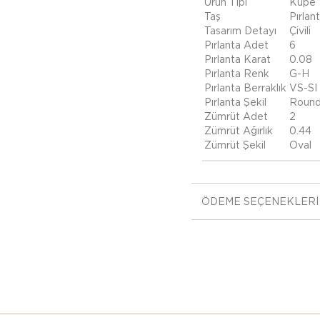
Ürün Tipi
Küpe
Taş
Pırlan
Tasarım Detayı
Çivili
Pırlanta Adet
6
Pırlanta Karat
0.08
Pırlanta Renk
G-H
Pırlanta Berraklık
VS-SI
Pırlanta Şekil
Roun
Zümrüt Adet
2
Zümrüt Ağırlık
0.44
Zümrüt Şekil
Oval
ÖDEME SEÇENEKLERI