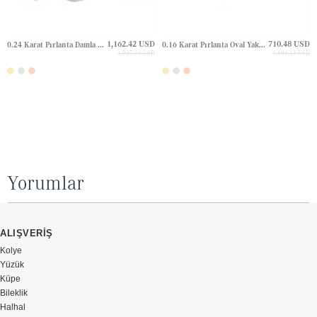
1,162.42 USD
710.48 USD
0.24 Karat Pırlanta Damla Zümrüt Halo Çivili Altın Küpe
0.16 Karat Pırlanta Oval Yakut Halo Çivili Altın Küpe
1,937.36 USD
1,184.14 USD
Yorumlar
ALIŞVERİŞ
Kolye
Yüzük
Küpe
Bileklik
Halhal