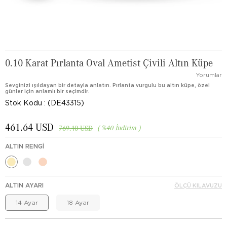
0.10 Karat Pırlanta Oval Ametist Çivili Altın Küpe
Yorumlar
Sevginizi ışıldayan bir detayla anlatın. Pırlanta vurgulu bu altın küpe, özel
günler için anlamlı bir seçimdir.
Stok Kodu
(DE43315)
461.64 USD
%
40
İndirim
769.40 USD
ALTIN RENGI
ALTIN AYARI
ÖLÇÜ KILAVUZU
14 Ayar
18 Ayar