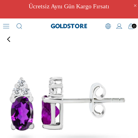
Ücretsiz Aynı Gün Kargo Fırsatı
0
Pırlantalı Küpe Modelleri