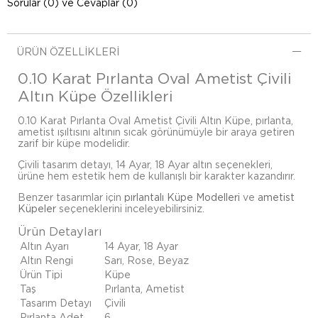
Sorular (0) ve Cevaplar (0)
ÜRÜN ÖZELLIKLERI
0.10 Karat Pırlanta Oval Ametist Çivili
Altın Küpe Özellikleri
0.10 Karat Pırlanta Oval Ametist Çivili Altın Küpe, pırlanta,
ametist ışıltısını altının sıcak görünümüyle bir araya getiren
zarif bir küpe modelidir.
Çivili tasarım detayı, 14 Ayar, 18 Ayar altın seçenekleri,
ürüne hem estetik hem de kullanışlı bir karakter kazandırır.
Benzer tasarımlar için
pırlantalı Küpe Modelleri
ve
ametist
Küpeler
seçeneklerini inceleyebilirsiniz.
Ürün Detayları
Altın Ayarı
14 Ayar, 18 Ayar
Altın Rengi
Sarı, Rose, Beyaz
Ürün Tipi
Küpe
Taş
Pırlanta, Ametist
Tasarım Detayı
Çivili
Pırlanta Adet
6