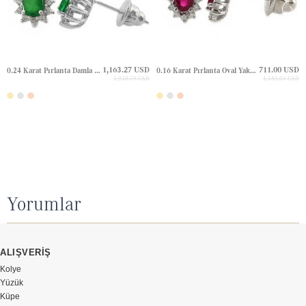
1,163.27 USD
711.00 USD
0.24 Karat Pırlanta Damla Zümrüt Halo Çivili Altın Küpe
0.16 Karat Pırlanta Oval Yakut Halo Çivili Altın Küpe
1,938.79 USD
1,185.01 USD
Yorumlar
ALIŞVERİŞ
Kolye
Yüzük
Küpe