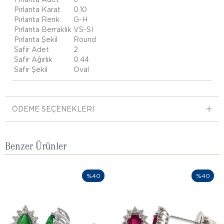
Pırlanta Karat
0.10
Pırlanta Renk
G-H
Pırlanta Berraklık
VS-SI
Pırlanta Şekil
Round
Safir Adet
2
Safir Ağırlık
0.44
Safir Şekil
Oval
ÖDEME SEÇENEKLERI
Benzer Ürünler
%40
%40