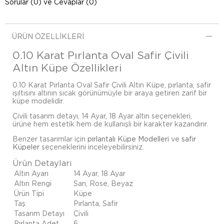
Sorular (0) ve Cevaplar (0)
ÜRÜN ÖZELLIKLERI
0.10 Karat Pırlanta Oval Safir Çivili
Altın Küpe Özellikleri
0.10 Karat Pırlanta Oval Safir Çivili Altın Küpe, pırlanta, safir
ışıltısını altının sıcak görünümüyle bir araya getiren zarif bir
küpe modelidir.
Çivili tasarım detayı, 14 Ayar, 18 Ayar altın seçenekleri,
ürüne hem estetik hem de kullanışlı bir karakter kazandırır.
Benzer tasarımlar için
pırlantalı Küpe Modelleri
ve
safir
Küpeler
seçeneklerini inceleyebilirsiniz.
Ürün Detayları
Altın Ayarı
14 Ayar, 18 Ayar
Altın Rengi
Sarı, Rose, Beyaz
Ürün Tipi
Küpe
Taş
Pırlanta, Safir
Tasarım Detayı
Çivili
Pırlanta Adet
6