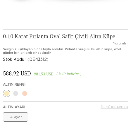
0.10 Karat Pırlanta Oval Safir Çivili Altın Küpe
Yorumlar
Sevginizi ışıldayan bir detayla anlatın. Pırlanta vurgulu bu altın küpe, özel
günler için anlamlı bir seçimdir.
Stok Kodu
(DE43312)
588.92 USD
%
40
İndirim
981.53 USD
ALTIN RENGI
ALTIN AYARI
ÖLÇÜ KILAVUZU
14 Ayar